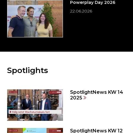
Powerplay Day 2026
22.06.2026
Spotlights
Möchten
Sie
den
den
SpotlightNews KW 14
weiteren
2025
Inhalt
auslassen
und
direkt
zum
SpotlightNews KW 12