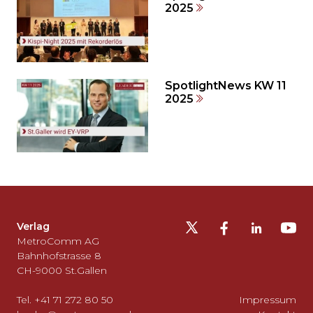
2025
Seitenende
springen?
SpotlightNews KW 11
2025
Möchten
Sie
die
Fusszeile
auslassen
Verlag
und
MetroComm AG
zurück
Bahnhofstrasse 8
CH-9000 St.Gallen
zum
Seitenanfang
Tel. +41 71 272 80 50
Impressum
gehen?