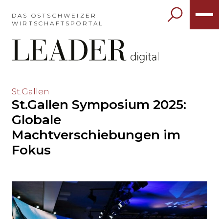
Möchten
Sie
DAS OSTSCHWEIZER
WIRTSCHAFTSPORTAL
das
Hauptmenü
auslassen
und
direkt
zum
Möchten
St.Gallen
Inhalt
St.Gallen Symposium 2025:
Sie
springen?
den
Globale
Hauptinhalt
Machtverschiebungen im
auslassen
und
Fokus
direkt
zum
Seitenende
springen?