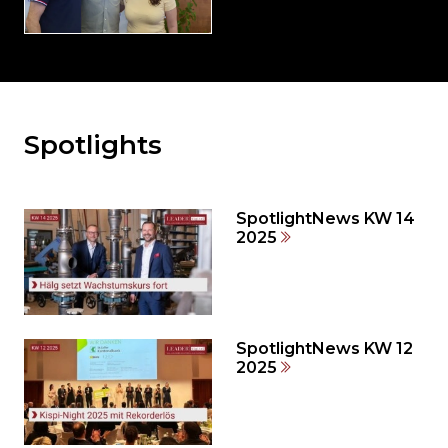
Spotlights
Möchten
Sie
den
den
SpotlightNews KW 14
weiteren
2025
Inhalt
auslassen
und
direkt
zum
SpotlightNews KW 12
2025
Seitenende
springen?