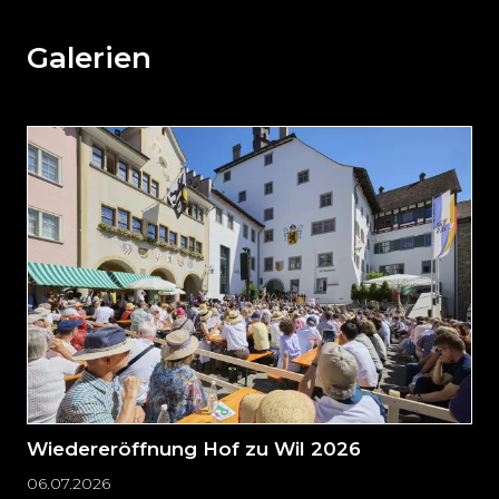
den
weiteren
Galerien
Inhalt
auslassen
und
direkt
zum
Seitenende
springen?
Wiedereröffnung Hof zu Wil 2026
06.07.2026