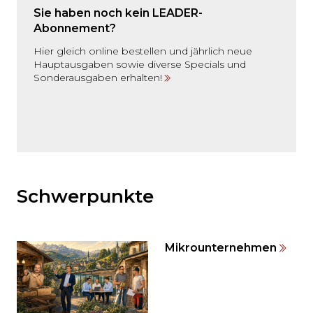
Sie haben noch kein LEADER-
Abonnement?
Hier gleich online bestellen und jährlich neue
Hauptausgaben sowie diverse Specials und
Sonderausgaben erhalten!
Möchten
Sie
den
Schwerpunkte
den
weiteren
Inhalt
Mikrounternehmen
auslassen
und
direkt
zum