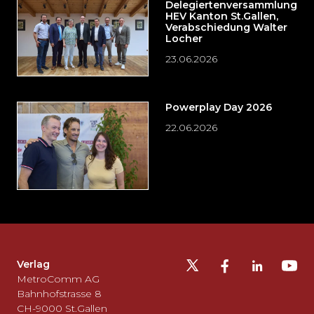
Delegiertenversammlung
HEV Kanton St.Gallen,
Verabschiedung Walter
Locher
23.06.2026
Powerplay Day 2026
22.06.2026
Möchten
Sie
die
Fusszeile
auslassen
Verlag
und
MetroComm AG
zurück
Bahnhofstrasse 8
CH-9000 St.Gallen
zum