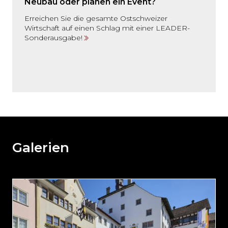
Neubau oder planen ein Event?
Erreichen Sie die gesamte Ostschweizer
Wirtschaft auf einen Schlag mit einer LEADER-
Sonderausgabe!
Möchten
Sie
den
den
weiteren
Galerien
Inhalt
auslassen
und
direkt
zum
Seitenende
springen?