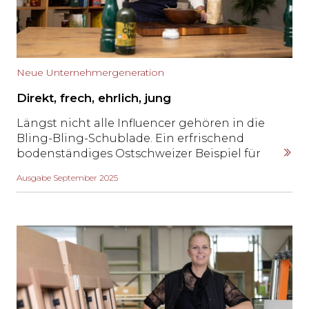
Neue Unternehmergeneration
Direkt, frech, ehrlich, jung
Längst nicht alle Influencer gehören in die
Bling-Bling-Schublade. Ein erfrischend
bodenständiges Ostschweizer Beispiel für
einen Unternehmer, dessen wichtigstes
Ausgabe September 2025
Produkt er selbst ist, findet man im
Glarnerland und auf Social Media: den
gelernten Koch Noah Bachofen.