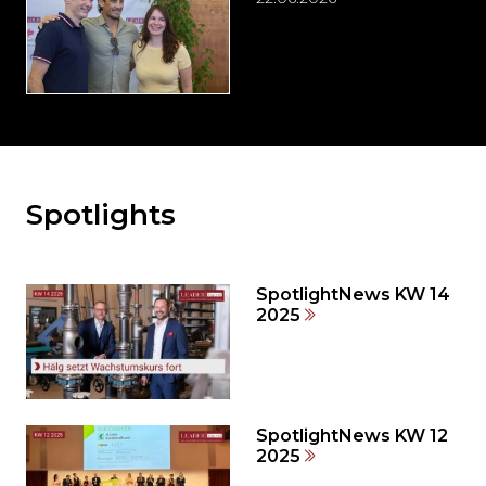
Spotlights
Möchten
Sie
den
den
SpotlightNews KW 14
weiteren
2025
Inhalt
auslassen
und
direkt
zum
SpotlightNews KW 12
2025
Seitenende
springen?