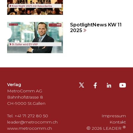
SpotlightNews KW 11
2025
Möchten
Sie
die
Fusszeile
auslassen
Verlag
und
MetroComm AG
zurück
Bahnhofstrasse 8
CH-9000 St.Gallen
zum
Seitenanfang
Tel. +41 71 272 80 50
Impressum
gehen?
leader@metrocomm.ch
Kontakt
www.metrocomm.ch
2026 LEADER