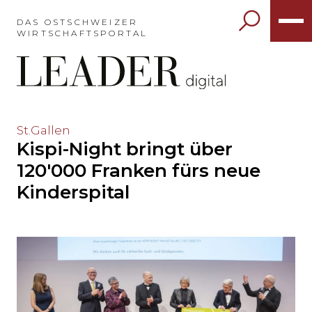
Möchten
Sie
DAS OSTSCHWEIZER
WIRTSCHAFTSPORTAL
das
Hauptmenü
auslassen
und
direkt
zum
Möchten
St.Gallen
Inhalt
Kispi-Night bringt über
Sie
springen?
den
120'000 Franken fürs neue
Hauptinhalt
Kinderspital
auslassen
und
direkt
zum
Seitenende
springen?