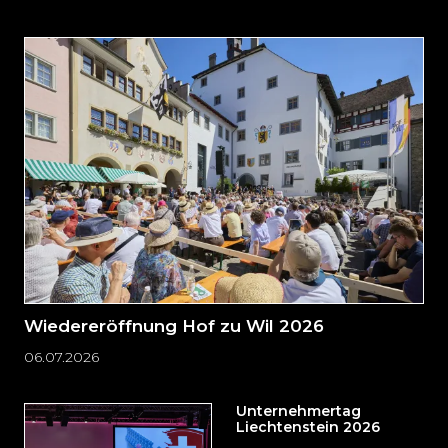
auslassen
und
direkt
zum
Seitenende
springen?
Wiedereröffnung Hof zu Wil 2026
06.07.2026
Unternehmertag
Liechtenstein 2026