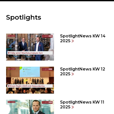
Spotlights
Möchten
Sie
den
den
SpotlightNews KW 14
weiteren
2025
Inhalt
auslassen
und
direkt
zum
SpotlightNews KW 12
2025
Seitenende
springen?
SpotlightNews KW 11
2025