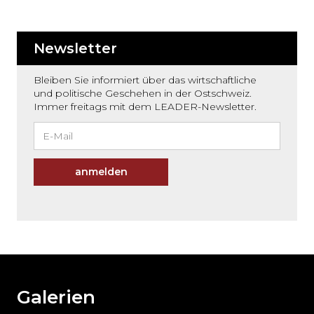
Newsletter
Bleiben Sie informiert über das wirtschaftliche
und politische Geschehen in der Ostschweiz.
Immer freitags mit dem LEADER-Newsletter.
anmelden
Möchten
Sie
den
den
weiteren
Galerien
Inhalt