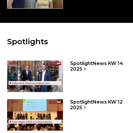
Spotlights
Möchten
Sie
den
den
SpotlightNews KW 14
weiteren
2025
Inhalt
auslassen
und
direkt
zum
SpotlightNews KW 12
2025
Seitenende
springen?