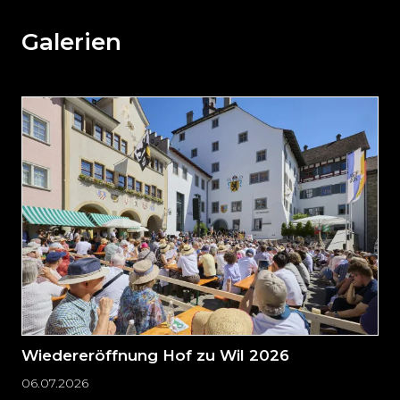
den
weiteren
Galerien
Inhalt
auslassen
und
direkt
zum
Seitenende
springen?
Wiedereröffnung Hof zu Wil 2026
06.07.2026