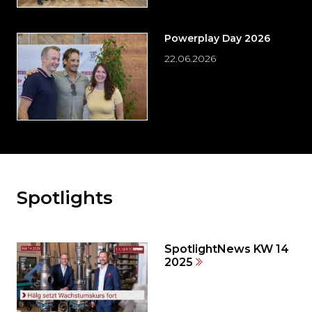
Powerplay Day 2026
22.06.2026
Spotlights
Möchten
Sie
den
den
SpotlightNews KW 14
weiteren
2025
Inhalt
auslassen
und