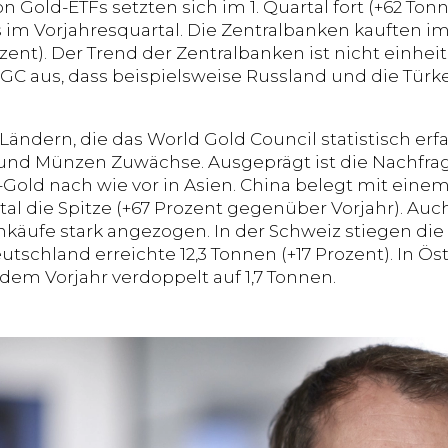
n Gold-ETFs setzten sich im 1. Quartal fort (+62 Ton
 im Vorjahresquartal. Die Zentralbanken kauften i
zent). Der Trend der Zentralbanken ist nicht einhei
GC aus, dass beispielsweise Russland und die Türkei
n Ländern, die das World Gold Council statistisch erf
 und Münzen Zuwächse. Ausgeprägt ist die Nachfr
Gold nach wie vor in Asien. China belegt mit eine
tal die Spitze (+67 Prozent gegenüber Vorjahr). Auc
äufe stark angezogen. In der Schweiz stiegen die K
utschland erreichte 12,3 Tonnen (+17 Prozent). In Ö
em Vorjahr verdoppelt auf 1,7 Tonnen.