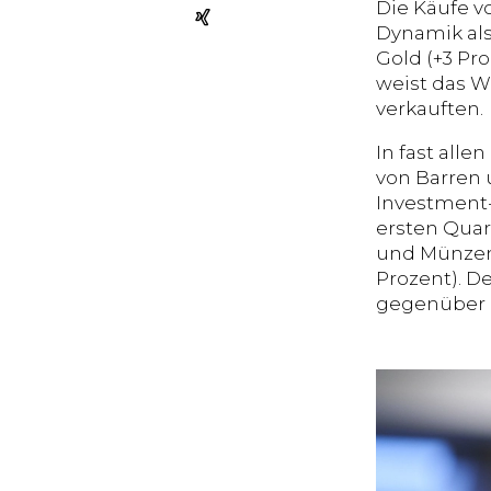
Die Käufe vo
Dynamik als
Gold (+3 Pro
weist das W
verkauften.
In fast alle
von Barren
Investment-
ersten Quar
und Münzenk
Prozent). De
gegenüber d