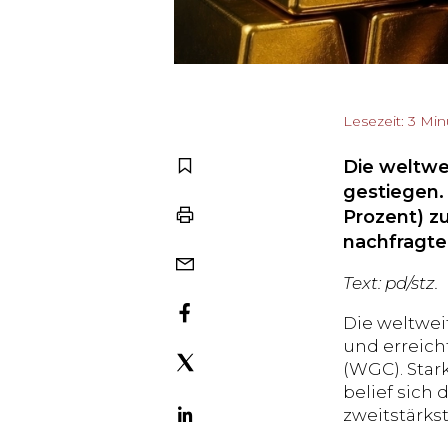
Lesezeit: 3 Mi
Die weltwe
gestiegen.
Prozent) z
nachfragte
Text: pd/stz.
Die weltwei
und erreich
(WGC). Star
belief sich 
zweitstärks