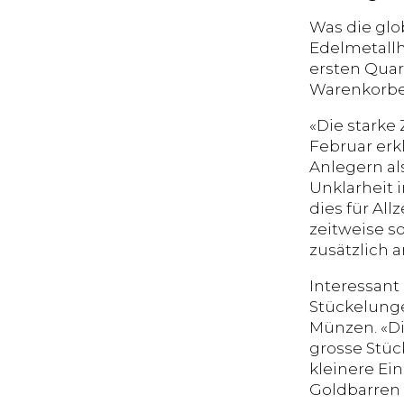
Was die glo
Edelmetallh
ersten Quar
Warenkorbes
«Die starke
Februar erk
Anlegern al
Unklarheit 
dies für Al
zeitweise s
zusätzlich a
Interessant 
Stückelunge
Münzen. «Di
grosse Stüc
kleinere Ein
Goldbarren 