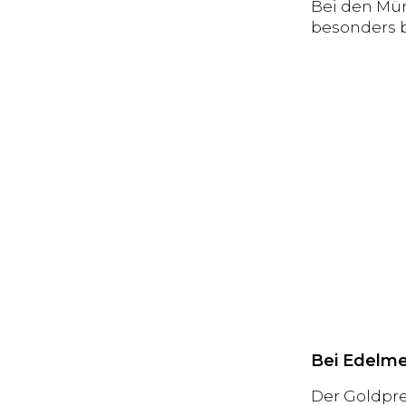
Bei den Mün
besonders be
Bei Edelmet
Der Goldpre