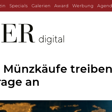
zin
Specials
Galerien
Award
Werbung
Agend
 Münzkäufe treiben
rage an