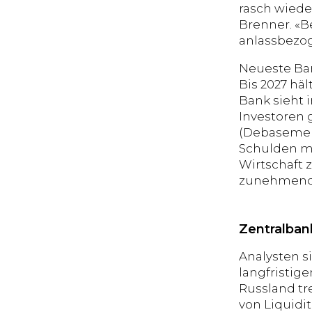
rasch wiede
Brenner. «B
anlassbezog
Neueste Ban
Bis 2027 hä
Bank sieht 
Investoren 
(Debasement
Schulden ma
Wirtschaft z
zunehmend a
Zentralban
Analysten s
langfristig
Russland tr
von Liquidi