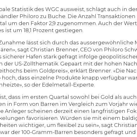
bale Statistik des WGC ausweist, schlägt auch in de
ändler Philoro zu Buche. Die Anzahl Transaktionen 
tal um den Faktor 2,9 zugenommen. Auch der Wert
 ist um 18,1 Prozent gestiegen.
 Zunahme lässt sich durch das aussergewöhnliche
lären», sagt Christian Brenner, CEO von Philoro Sch
s sicherer Hafen stark gefragt infolge geopolitisc
in der US-Zollthematik. Gepaart mit der hohen Nac
lzeithochs beim Goldpreis», erklärt Brenner. «Die N
o hoch, dass einzelne Produkte knapp verfügbar w
nheizte», so der Edelmetall-Experte.
ist, dass im ersten Quartal sowohl bei Gold als auch
n in Form von Barren im Vergleich zum Vorjahr wie
e Anleger scheinen derzeit einen langfristigen Fok
kelungen favorisieren. Würden sie mit einem bald
heiten wichtiger, um flexibel zu sein», sagt Christi
war der 100-Gramm-Barren besonders gefragt und z