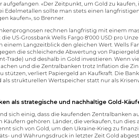
r aufgefangen. «Der Zeitpunkt, um Gold zu kaufen, i
ei Edelmetallen sollte man stets einen langfristig
en kaufen», so Brenner.
kenprognosen rechnen langfristig mit einem mass
lt die US-Grossbank Wells Fargo 8'000 USD pro Unze
in einem Langzeitblick den gleichen Wert. Wells Far
gegen die schleichende Abwertung von Papiergeld
-Trade) und deshalb in Gold investieren. Wenn v
chen und die Zentralbanken trotz Inflation die Zins
u stützen, verliert Papiergeld an Kaufkraft. Die Ban
ls strukturellen Wertspeicher statt nur als Krise
ken als strategische und nachhaltige Gold-Käuf
ind sich einig, dass die kaufenden Zentralbanken 
en Käufern gehören. Länder, die verkaufen, tun die
ennt sich von Gold, um den Ukraine-Krieg zu finanzi
täts- und Währungsdruck in letzter Zeit Gold abges