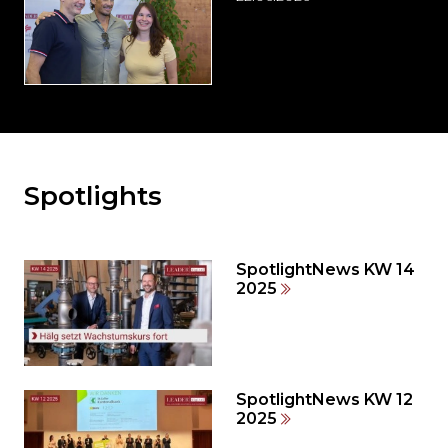
Spotlights
Möchten
Sie
den
den
SpotlightNews KW 14
weiteren
2025
Inhalt
auslassen
und
direkt
zum
SpotlightNews KW 12
2025
Seitenende
springen?