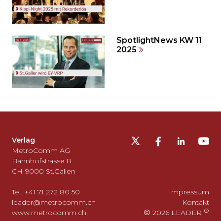
SpotlightNews KW 11
2025
Möchten
Sie
die
Fusszeile
auslassen
Verlag
und
MetroComm AG
zurück
Bahnhofstrasse 8
CH-9000 St.Gallen
zum
Seitenanfang
Tel. +41 71 272 80 50
Impressum
gehen?
leader@metrocomm.ch
Kontakt
www.metrocomm.ch
2026 LEADER