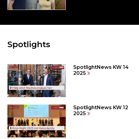
Spotlights
Möchten
Sie
den
den
SpotlightNews KW 14
weiteren
2025
Inhalt
auslassen
und
direkt
zum
SpotlightNews KW 12
2025
Seitenende
springen?