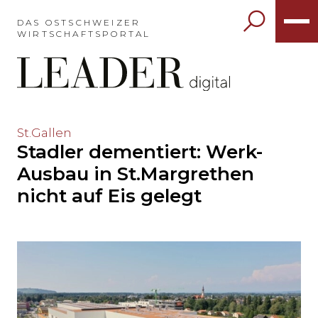
Möchten
Sie
DAS OSTSCHWEIZER
WIRTSCHAFTSPORTAL
das
Hauptmenü
auslassen
und
direkt
zum
Möchten
St.Gallen
Inhalt
Stadler dementiert: Werk-
Sie
springen?
den
Ausbau in St.Margrethen
Hauptinhalt
nicht auf Eis gelegt
auslassen
und
direkt
zum
Seitenende
springen?