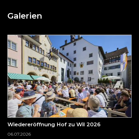
den
weiteren
Galerien
Inhalt
auslassen
und
direkt
zum
Seitenende
springen?
Wiedereröffnung Hof zu Wil 2026
06.07.2026