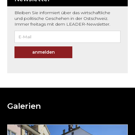
Bleiben Sie informiert über das wirtschaftliche
und politische Geschehen in der Ostschweiz.
Immer freitags mit dem LEADER-Newsletter.
anmelden
Möchten
Sie
den
den
weiteren
Galerien
Inhalt
auslassen
und
direkt