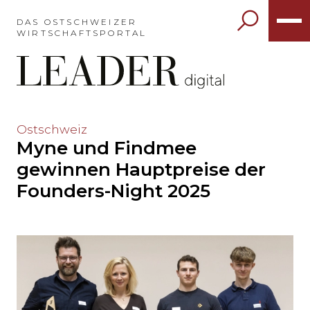
Möchten
Sie
DAS OSTSCHWEIZER
WIRTSCHAFTSPORTAL
das
Hauptmenü
auslassen
und
direkt
zum
Möchten
Ostschweiz
Inhalt
Myne und Findmee
Sie
springen?
den
gewinnen Hauptpreise der
Hauptinhalt
Founders-Night 2025
auslassen
und
direkt
zum
Seitenende
springen?