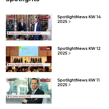
Sie
den
den
SpotlightNews KW 14
weiteren
2025
Inhalt
auslassen
und
direkt
zum
SpotlightNews KW 12
2025
Seitenende
springen?
SpotlightNews KW 11
2025
Möchten