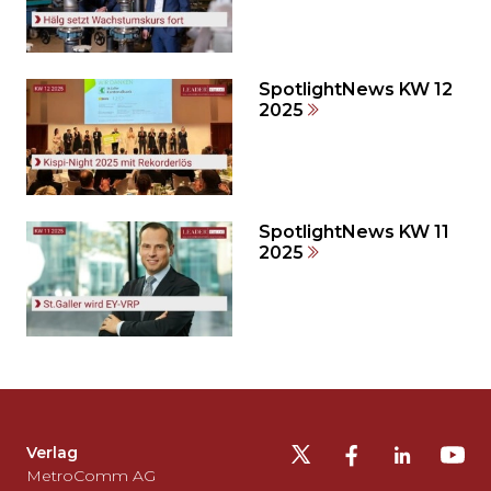
auslassen
und
direkt
zum
SpotlightNews KW 12
2025
Seitenende
springen?
SpotlightNews KW 11
2025
Möchten
Sie
die
Fusszeile
auslassen
Verlag
und
MetroComm AG