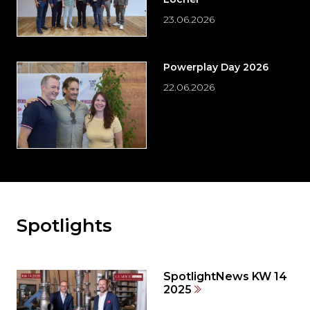
23.06.2026
Powerplay Day 2026
22.06.2026
Spotlights
Möchten
Sie
den
den
SpotlightNews KW 14
weiteren
2025
Inhalt