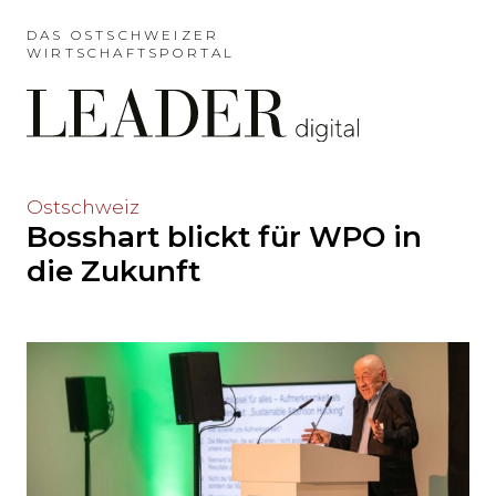
Möchten
Sie
DAS OSTSCHWEIZER
WIRTSCHAFTSPORTAL
das
Hauptmenü
auslassen
und
direkt
zum
Möchten
Ostschweiz
Inhalt
Bosshart blickt für WPO in
Sie
springen?
den
die Zukunft
Hauptinhalt
auslassen
und
direkt
zum
Seitenende
springen?