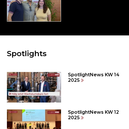
Spotlights
Möchten
Sie
den
den
SpotlightNews KW 14
weiteren
2025
Inhalt
auslassen
und
direkt
zum
SpotlightNews KW 12
2025
Seitenende
springen?