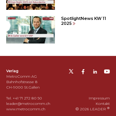
SpotlightNews KW 11
2025
Möchten
Sie
die
Fusszeile
auslassen
Verlag
und
MetroComm AG
zurück
Bahnhofstrasse 8
CH-9000 St.Gallen
zum
Seitenanfang
Tel. +41 71 272 80 50
Impressum
gehen?
leader@metrocomm.ch
Kontakt
www.metrocomm.ch
2026 LEADER