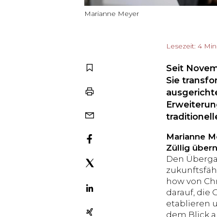
Marianne Meyer
Lesezeit: 4 Mi
Seit Novem
Sie transf
ausgericht
Erweiterun
traditione
Marianne Me
Züllig über
Den Übergan
zukunftsfäh
how von Chr
darauf, die 
etablieren u
dem Blick a