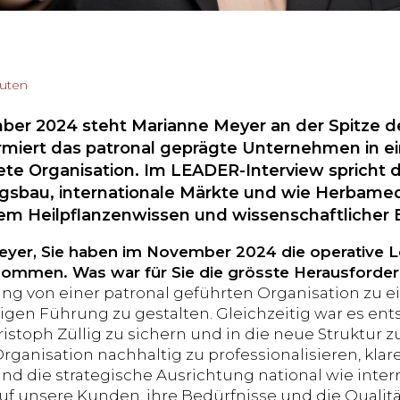
nuten
ber 2024 steht Marianne Meyer an der Spitze d
ormiert das patronal geprägte Unternehmen in ei
ete Organisation. Im LEADER-Interview spricht 
gsbau, internationale Märkte und wie Herbame
llem Heilpflanzenwissen und wissenschaftlicher 
yer, Sie haben im November 2024 die operative L
nommen. Was war für Sie die grösste Herausforde
g von einer patronal geführten Organisation zu ein
igen Führung zu gestalten. Gleichzeitig war es ent
istoph Züllig zu sichern und in die neue Struktur z
Organisation nachhaltig zu professionalisieren, kla
nd die strategische Ausrichtung national wie intern
uf unsere Kunden, ihre Bedürfnisse und die Qualitä