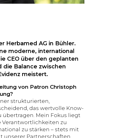
er Herbamed AG in Bühler.
ne moderne, international
die CEO über den geplanten
d die Balance zwischen
Evidenz meistert.
eitung von Patron Christoph
rung?
er strukturierten,
scheidend, das wertvolle Know-
u übertragen. Mein Fokus liegt
re Verantwortlichkeiten zu
ational zu stärken – stets mit
t unserer Partnerschaften.