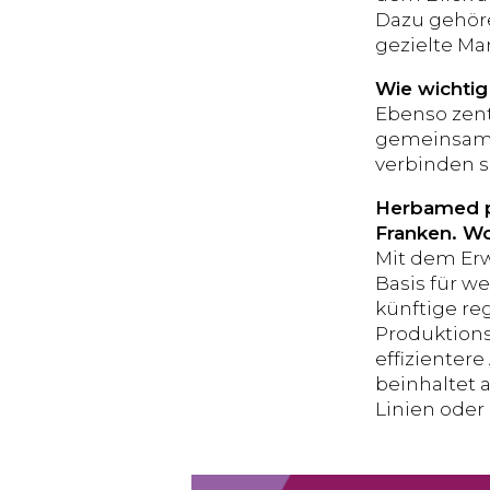
Dazu gehöre
gezielte Ma
Wie wichtig
Ebenso zent
gemeinsam m
verbinden s
Herbamed pl
Franken. W
Mit dem Erw
Basis für we
künftige re
Produktions
effizienter
beinhaltet 
Linien oder