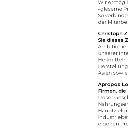
Wir ermögl
«gläserne P
So verbinde
der Mitarbe
Christoph Z
Sie dieses Z
Ambitionier
unserer int
Heilmitteln
Herstellung
Asien sowie
Apropos Loh
Firmen, die
Unser Gesch
Nahrungserg
Hauptzielgr
Industriebe
eigenen Pro