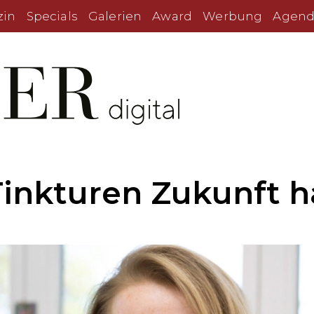
zin
Specials
Galerien
Award
Werbung
Agend
inkturen Zukunft 