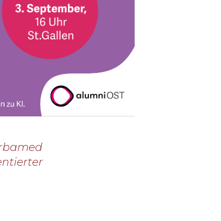
Herbamed
entierter