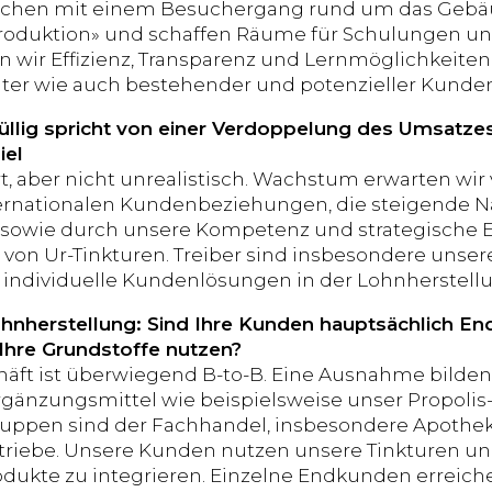
ichen mit einem Besuchergang rund um das Gebäud
roduktion» und schaffen Räume für Schulungen un
n wir Effizienz, Transparenz und Lernmöglichkeiten 
iter wie auch bestehender und potenzieller Kunden
üllig spricht von einer Verdoppelung des Umsatzes
iel
t, aber nicht unrealistisch. Wachstum erwarten wi
ernationalen Kundenbeziehungen, die steigende N
 sowie durch unsere Kompetenz und strategische Er
 von Ur-Tinkturen. Treiber sind insbesondere unse
 individuelle Kundenlösungen in der Lohnherstell
nherstellung: Sind Ihre Kunden hauptsächlich En
 Ihre Grundstoffe nutzen?
äft ist überwiegend B-to-B. Eine Ausnahme bilden
änzungsmittel wie beispielsweise unser Propolis
uppen sind der Fachhandel, insbesondere Apothek
triebe. Unsere Kunden nutzen unsere Tinkturen und 
dukte zu integrieren. Einzelne Endkunden erreich