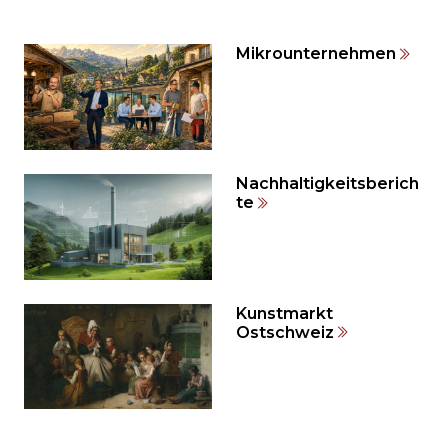
weiteren
Inhalt
Mikrounternehmen
auslassen
und
direkt
zum
Seitenende
springen?
Nachhaltigkeitsberich
te
Kunstmarkt
Ostschweiz
Möchten