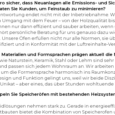
Tiro sicher, dass Neuanlagen alle Emissions- und Si
aten Sie Kunden, um Feinstaub zu minimieren?
ntwortung endet nicht mit der Inbetriebnahme. W
n Umgang mit dem Feuer – von der Holzqualität bis
nen nur dann effizient und sauber arbeiten, wenn s
ört persönliche Beratung für uns genauso dazu wie
Unsere Öfen erfüllen nicht nur alle Normen, sie übe
fiziert und in Konformität mit der Luftreinhalte-Ve
Materialien und Formsprachen prägen aktuell die 
wie Naturstein, Keramik, Stahl oder Lehm sind sehr 
und passen sich jedem Wohnraum an. Wir arbeiten 
um die Formensprache harmonisch ins Raumkonze
sign und Funktion gelingt uns, weil wir beide Disz
n Unikat – aber eines, das über Stunden wohltuende
peln Sie Speicheröfen mit bestehenden Heizsystem
idlösungen nehmen stark zu. Gerade in energieeff
ltbauten bietet die Kombination von Speicherofe