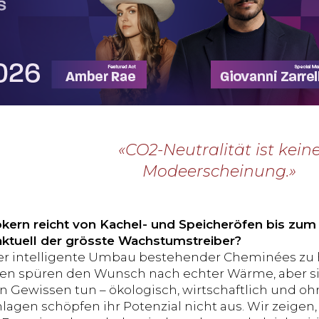
«CO2-Neutralität ist kein
Modeerscheinung.»
iokern reicht von Kachel- und Speicheröfen bis 
aktuell der grösste Wachstumstreiber?
der intelligente Umbau bestehender Cheminées zu 
en spüren den Wunsch nach echter Wärme, aber si
 Gewissen tun – ökologisch, wirtschaftlich und ohn
Anlagen schöpfen ihr Potenzial nicht aus. Wir zeige