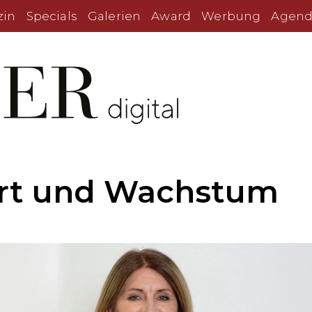
zin
Specials
Galerien
Award
Werbung
Agend
rt und Wachstum