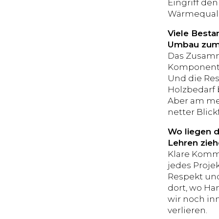
Eingriff de
Wärmequalit
Viele Besta
Umbau zum 
Das Zusamm
Komponenten
Und die Res
Holzbedarf 
Aber am me
netter Blick
Wo liegen d
Lehren zieh
Klare Kommun
jedes Projek
Respekt und
dort, wo Ha
wir noch in
verlieren.