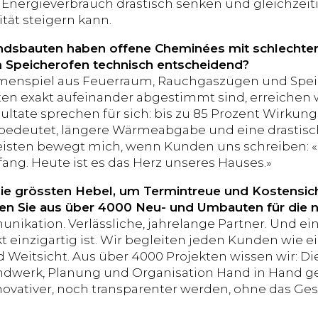
n Energieverbrauch drastisch senken und gleichzei
ät steigern kann.
ndsbauten haben offene Cheminées mit schlechter 
Speicherofen technisch entscheidend?
enspiel aus Feuerraum, Rauchgaszügen und Spei
 exakt aufeinander abgestimmt sind, erreichen wi
ultate sprechen für sich: bis zu 85 Prozent Wirkun
bedeutet, längere Wärmeabgabe und eine drastisc
isten bewegt mich, wenn Kunden uns schreiben: «
fang. Heute ist es das Herz unseres Hauses.»
ie grössten Hebel, um Termintreue und Kostensich
en Sie aus über 4000 Neu- und Umbauten für die 
ikation. Verlässliche, jahrelange Partner. Und ein 
t einzigartig ist. Wir begleiten jeden Kunden wie e
 Weitsicht. Aus über 4000 Projekten wissen wir: 
ndwerk, Planung und Organisation Hand in Hand ge
novativer, noch transparenter werden, ohne das Ges