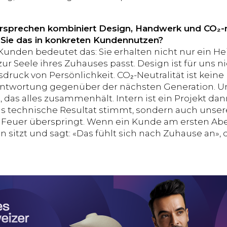
rsprechen kombiniert Design, Handwerk und CO₂-n
Sie das in konkreten Kundennutzen?
Kunden bedeutet das: Sie erhalten nicht nur ein H
zur Seele ihres Zuhauses passt. Design ist für uns 
druck von Persönlichkeit. CO₂-Neutralität ist kei
ntwortung gegenüber der nächsten Generation. U
das alles zusammenhält. Intern ist ein Projekt d
as technische Resultat stimmt, sondern auch unse
 Feuer überspringt. Wenn ein Kunde am ersten Ab
 sitzt und sagt: «Das fühlt sich nach Zuhause an», 