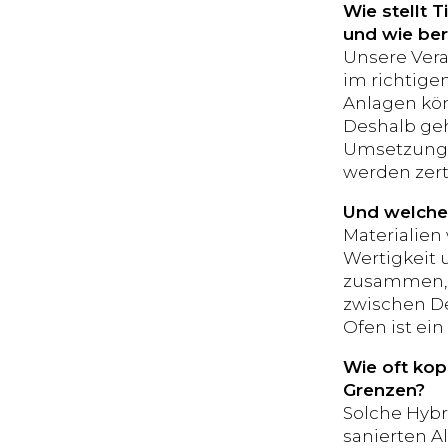
Wie stellt 
und wie ber
Unsere Vera
im richtige
Anlagen kön
Deshalb geh
Umsetzung. 
werden zerti
Und welche 
Materialien 
Wertigkeit 
zusammen, 
zwischen De
Ofen ist ei
Wie oft kop
Grenzen?
Solche Hybr
sanierten A