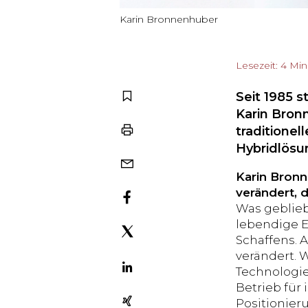
Karin Bronnenhuber
Lesezeit: 4 Mi
Seit 1985 
Karin Bron
traditione
Hybridlösu
Karin Bronn
verändert,
Was geblieb
lebendige E
Schaffens. 
verändert. 
Technologie
Betrieb für
Positionier