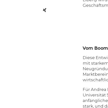
Geschäftsmo
Vom Boom 
Diese Entwi
mit starkem
Neugründun
Marktberein
wirtschaftli
Für Andrea 
Universität 
anfänglich
stark, und 