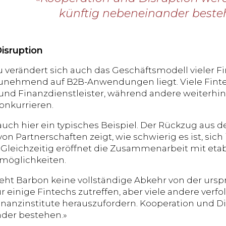
künftig nebeneinander beste
isruption
u verändert sich auch das Geschäftsmodell vieler Fi
unehmend auf B2B-Anwendungen liegt. Viele Fint
und Finanzdienstleister, während andere weiterhin 
onkurrieren.
 auch hier ein typisches Beispiel. Der Rückzug au
n Partnerschaften zeigt, wie schwierig es ist, sich
Gleichzeitig eröffnet die Zusammenarbeit mit eta
möglichkeiten.
eht Barbon keine vollständige Abkehr von der ursp
 einige Fintechs zutreffen, aber viele andere verfol
Finanzinstitute herauszufordern. Kooperation und D
der bestehen.»