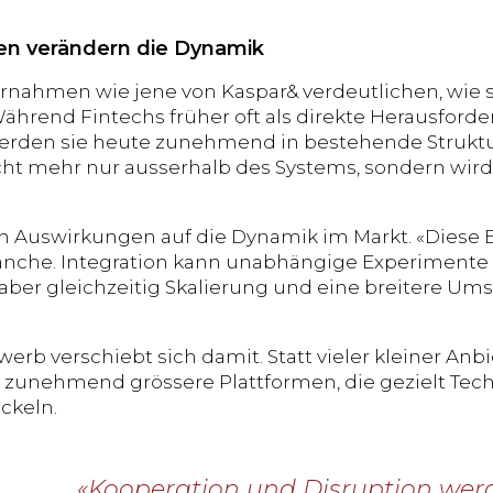
n verändern die Dynamik
nahmen wie jene von Kaspar& verdeutlichen, wie si
Während Fintechs früher oft als direkte Herausforde
werden sie heute zunehmend in bestehende Struktur
cht mehr nur ausserhalb des Systems, sondern wird
h Auswirkungen auf die Dynamik im Markt. «Diese En
anche. Integration kann unabhängige Experimente 
aber gleichzeitig Skalierung und eine breitere Um
erb verschiebt sich damit. Statt vieler kleiner Anb
zunehmend grössere Plattformen, die gezielt Te
ckeln.
«Kooperation und Disruption we