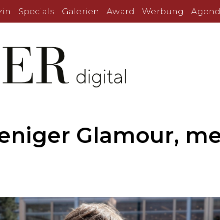
zin
Specials
Galerien
Award
Werbung
Agend
Weniger Glamour, m