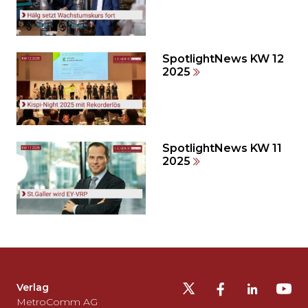
auslassen
und
direkt
zum
SpotlightNews KW 12
2025
Seitenende
springen?
SpotlightNews KW 11
2025
Möchten
Sie
die
Fusszeile
auslassen
Verlag
und
MetroComm AG