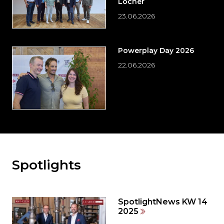
Locher
23.06.2026
Powerplay Day 2026
22.06.2026
Spotlights
Möchten
Sie
den
den
SpotlightNews KW 14
weiteren
2025
Inhalt