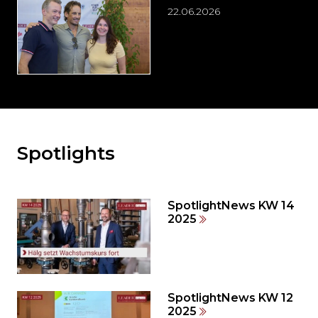
22.06.2026
Spotlights
Möchten
Sie
den
den
SpotlightNews KW 14
weiteren
2025
Inhalt
auslassen
und
direkt
zum
SpotlightNews KW 12
2025
Seitenende