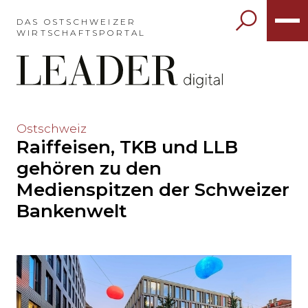
Möchten
Sie
DAS OSTSCHWEIZER
WIRTSCHAFTSPORTAL
das
Hauptmenü
auslassen
und
direkt
zum
Möchten
Ostschweiz
Inhalt
Raiffeisen, TKB und LLB
Sie
springen?
den
gehören zu den
Hauptinhalt
Medienspitzen der Schweizer
auslassen
und
Bankenwelt
direkt
zum
Seitenende
springen?