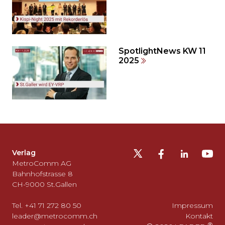
springen?
SpotlightNews KW 11
2025
Möchten
Sie
die
Fusszeile
auslassen
Verlag
und
MetroComm AG
zurück
Bahnhofstrasse 8
CH-9000 St.Gallen
zum
Seitenanfang
Tel. +41 71 272 80 50
Impressum
gehen?
leader@metrocomm.ch
Kontakt