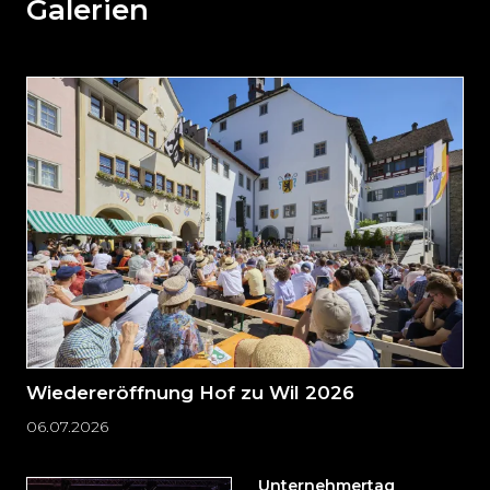
weiteren
Galerien
Inhalt
auslassen
und
direkt
zum
Seitenende
springen?
Wiedereröffnung Hof zu Wil 2026
06.07.2026
Unternehmertag