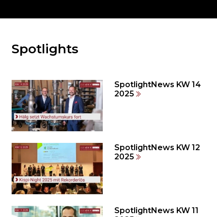
Spotlights
Möchten
Sie
den
den
SpotlightNews KW 14
weiteren
2025
Inhalt
auslassen
und
direkt
zum
SpotlightNews KW 12
2025
Seitenende
springen?
SpotlightNews KW 11