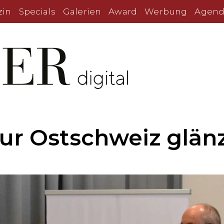
zin
Specials
Galerien
Award
Werbung
Agend
zur Ostschweiz glän