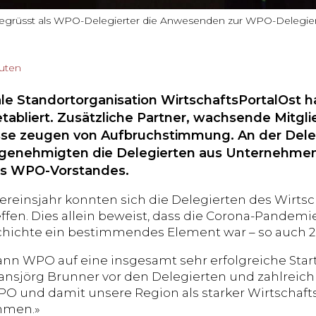
 begrüsst als WPO-Delegierter die Anwesenden zur WPO-Delegi
nuten
le Standortorganisation WirtschaftsPortalOst hat
etabliert. Zusätzliche Partner, wachsende Mitgl
se zeugen von Aufbruchstimmung. An der Del
il genehmigten die Delegierten aus Unternehm
es WPO-Vorstandes.
Vereinsjahr konnten sich die Delegierten des Wirts
effen. Dies allein beweist, dass die Corona-Pandemi
hichte ein bestimmendes Element war – so auch 20
nn WPO auf eine insgesamt sehr erfolgreiche Star
ansjörg Brunner vor den Delegierten und zahlreich
WPO und damit unsere Region als starker Wirtschaf
men.»