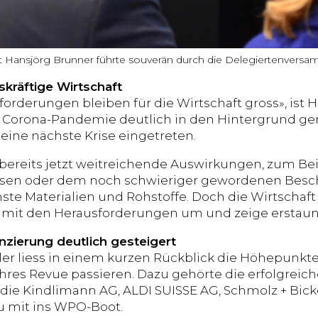
 Hansjörg Brunner führte souverän durch die Delegiertenversa
kräftige Wirtschaft
forderungen bleiben für die Wirtschaft gross», ist
e Corona-Pandemie deutlich in den Hintergrund ger
 eine nächste Krise eingetreten.
bereits jetzt weitreichende Auswirkungen, zum Bei
isen oder dem noch schwieriger gewordenen Besc
ste Materialien und Rohstoffe. Doch die Wirtschaft
l mit den Herausforderungen um und zeige erstaun
anzierung deutlich gesteigert
ler liess in einem kurzen Rückblick die Höhepunk
hres Revue passieren. Dazu gehörte die erfolgreic
die Kindlimann AG, ALDI SUISSE AG, Schmolz + Bic
 mit ins WPO-Boot.