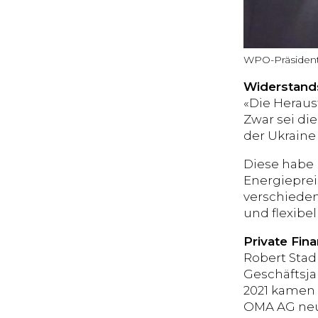
WPO-Präsident
Widerstands
«Die Heraus
Zwar sei di
der Ukraine
Diese habe 
Energiepre
verschieden
und flexibe
Private Fin
Robert Stad
Geschäftsja
2021 kamen 
OMA AG neu