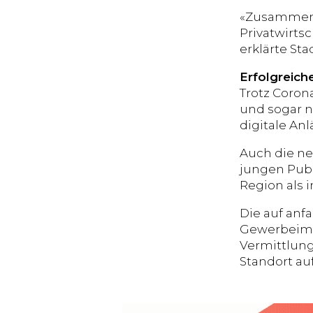
«Zusammen 
Privatwirts
erklärte Stad
Erfolgreich
Trotz Coron
und sogar n
digitale An
Auch die n
jungen Publ
Region als 
Die auf anf
Gewerbeimmo
Vermittlun
Standort au