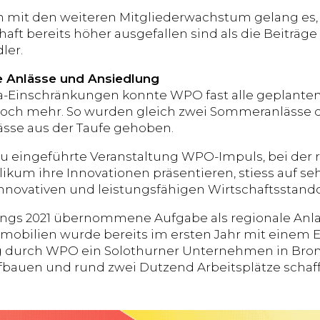
mit den weiteren Mitgliederwachstum gelang es, 
chaft bereits höher ausgefallen sind als die Beiträ
ler.
e Anlässe und Ansiedlung
a-Einschränkungen konnte WPO fast alle geplanten
och mehr. So wurden gleich zwei Sommeranlässe d
lässe aus der Taufe gehoben.
eu eingeführte Veranstaltung WPO-Impuls, bei de
ikum ihre Innovationen präsentieren, stiess auf seh
innovativen und leistungsfähigen Wirtschaftsstando
angs 2021 übernommene Aufgabe als regionale Anlau
bilien wurde bereits im ersten Jahr mit einem Er
g durch WPO ein Solothurner Unternehmen in Bro
fbauen und rund zwei Dutzend Arbeitsplätze schaf