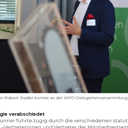
er Robert Stadler konnte an der WPO-Delegiertenversammlung üb
gie verabschiedet
unner führte zügig durch die verschiedenen stat
 –Vertreterinnen und Vertreter der Mitgliedgeme