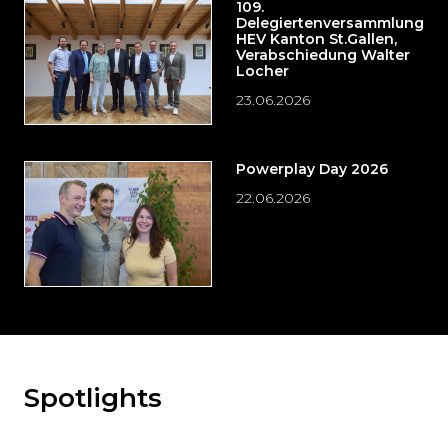
109.
Delegiertenversammlung
HEV Kanton St.Gallen,
Verabschiedung Walter
Locher
23.06.2026
Powerplay Day 2026
22.06.2026
Spotlights
Möchten
Sie
den