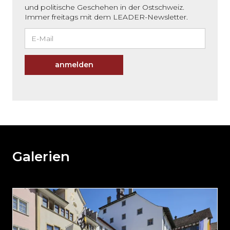
und politische Geschehen in der Ostschweiz.
Immer freitags mit dem LEADER-Newsletter.
anmelden
Möchten
Sie
den
den
weiteren
Galerien
Inhalt
auslassen
und
direkt
zum
Seitenende