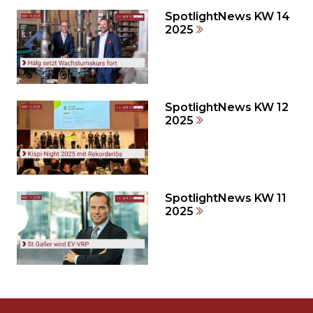
den
SpotlightNews KW 14
weiteren
2025
Inhalt
auslassen
und
direkt
zum
SpotlightNews KW 12
2025
Seitenende
springen?
SpotlightNews KW 11
2025
Möchten
Sie
die