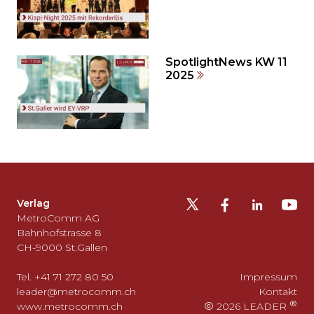
springen?
SpotlightNews KW 11
2025
Möchten
Sie
die
Fusszeile
auslassen
Verlag
und
MetroComm AG
zurück
Bahnhofstrasse 8
CH-9000 St.Gallen
zum
Seitenanfang
Tel. +41 71 272 80 50
Impressum
gehen?
leader@metrocomm.ch
Kontakt
www.metrocomm.ch
2026 LEADER