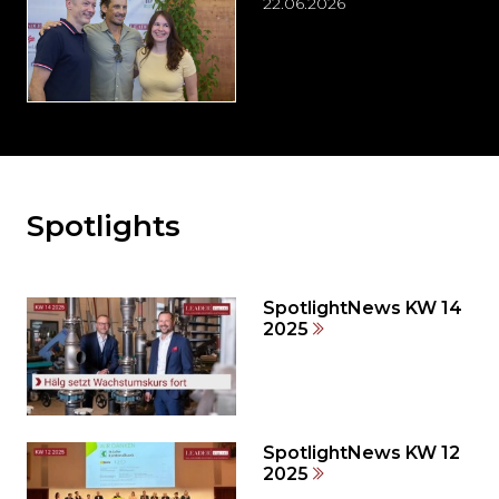
22.06.2026
Spotlights
Möchten
Sie
den
den
SpotlightNews KW 14
weiteren
2025
Inhalt
auslassen
und
direkt
zum
SpotlightNews KW 12
2025
Seitenende