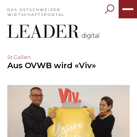
Möchten
Sie
DAS OSTSCHWEIZER
WIRTSCHAFTSPORTAL
das
Hauptmenü
auslassen
und
direkt
zum
Möchten
St.Gallen
Inhalt
Aus OVWB wird «Viv»
Sie
springen?
den
Hauptinhalt
auslassen
und
direkt
zum
Seitenende
springen?