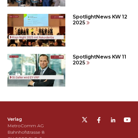
und
direkt
zum
SpotlightNews KW 12
2025
Seitenende
springen?
SpotlightNews KW 11
2025
Möchten
Sie
die
Fusszeile
auslassen
Verlag
und
MetroComm AG
zurück
Bahnhofstrasse 8