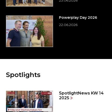
23.06.2026
Powerplay Day 2026
22.06.2026
Spotlights
Möchten
Sie
den
den
SpotlightNews KW 14
weiteren
2025
Inhalt
auslassen