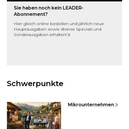
Sie haben noch kein LEADER-
Abonnement?
Hier gleich online bestellen und jährlich neue
Hauptausgaben sowie diverse Specials und
Sonderausgaben erhalten!
Möchten
Sie
den
Schwerpunkte
den
weiteren
Inhalt
Mikrounternehmen
auslassen
und
direkt
zum