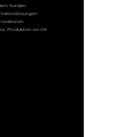
t dem Kunden
omationslösungen
nnovationen
z, Produktion vor Ort