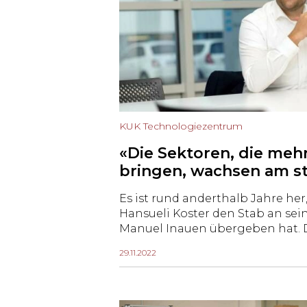
KUK Technologiezentrum
«Die Sektoren, die meh
bringen, wachsen am s
Es ist rund anderthalb Jahre her
Hansueli Koster den Stab an se
Manuel Inauen übergeben hat.
seinem Team läufts rund: Allein i
29.11.2022
Monaten sind über 150 neue Arb
worden, ein Mitbewerber wur
das neue Technologiezentrum erö
diesem Tempo weiter?