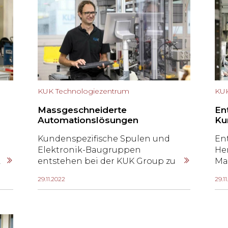
KUK Technologiezentrum
KUK
Massgeschneiderte
En
Automationslösungen
Ku
Kundenspezifische Spulen und
En
Elektronik-Baugruppen
He
2
entstehen bei der KUK Group zu
Ma
einem Grossteil auf selbst
Ge
29.11.2022
29.1
entwickelten
in
Produktionsanlagen. Damit kann
br
in der Spulenherstellung,
bi
abgestimmt auf das jeweilige
gef