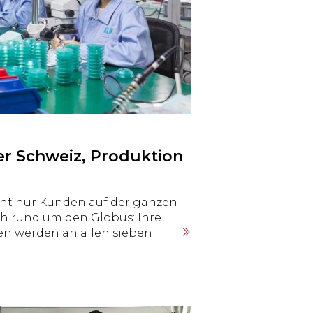
r Schweiz, Produktion
cht nur Kunden auf der ganzen
ch rund um den Globus: Ihre
n werden an allen sieben
owakei, Niederlande,
land und Tunesien) eingesetzt.
Abhängigkeiten, kürzere Wege