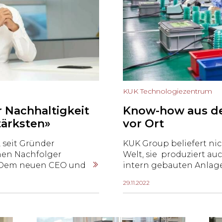
KUK Technologiezentrum
r Nachhaltigkeit
Know-how aus de
tärksten»
vor Ort
, seit Gründer
KUK Group beliefert ni
inen Nachfolger
Welt, sie produziert au
 Dem neuen CEO und
intern gebauten Anlage
n den letzten zwölf
Standorten (Schweiz, Sl
29.11.2022
eitsplätze geschaffen
Frankreich, China, Thai
de übernommen und
Das sorgt für weniger 
ffnet. Geht es in
und attraktive Preise.