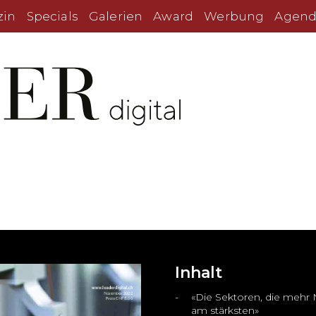
zin
Specials
Galerien
Award
Werbung
Agend
Inhalt
«Die Sektoren, die mehr 
am stärksten»