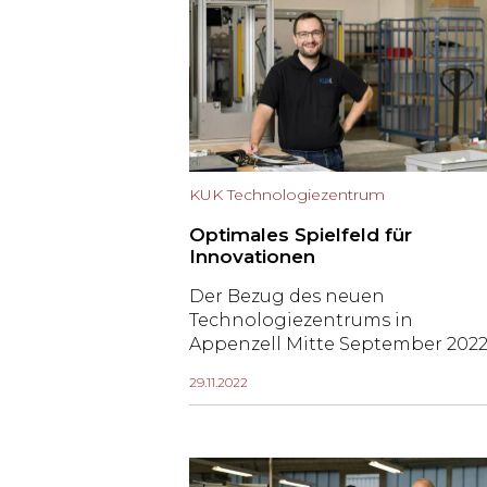
KUK Technologiezentrum
Optimales Spielfeld für
Innovationen
Der Bezug des neuen
Technologiezentrums in
Appenzell Mitte September 202
war ein weiterer Meilenstein in
29.11.2022
der noch jungen Geschichte der
KUK Group. Das
Elektrotechnikunternehmen
stellt darin Produktentwicklern