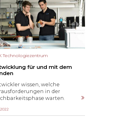
 Technologiezentrum
twicklung für und mit dem
nden
twickler wissen, welche
rausforderungen in der
chbarkeitsphase warten.
rade bei kundenspezifischen
1.2022
duktiven Komponenten
aucht es oft mehrere Versuche,
s der optimale Lösungsansatz
unden wird. Ein Fall für das