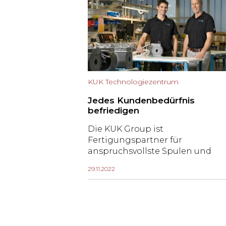
und Automationsspezialisten
eine optimale Arbeitsumgebun
zur Verfügung.
KUK Technologiezentrum
Jedes Kundenbedürfnis
befriedigen
Die KUK Group ist
Fertigungspartner für
anspruchsvollste Spulen und
Baugruppen von der
29.11.2022
Produktidee bis zur Grossserie –
unabhängig von Dimensionen,
Formen und Seriengrössen. Bei
kundenspezifischen
Wickelgütern zählt KUK zu den