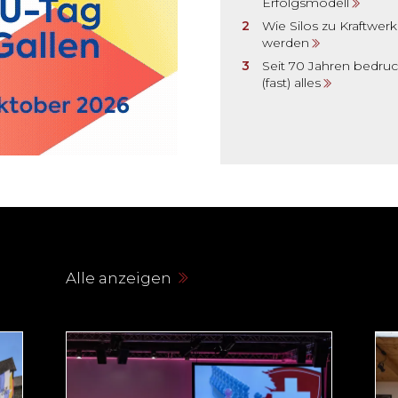
Erfolgsmodell
Wie Silos zu Kraftwer
werden
Seit 70 Jahren bedruc
(fast) alles
Alle anzeigen