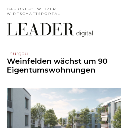
Möchten
Sie
DAS OSTSCHWEIZER
WIRTSCHAFTSPORTAL
das
Hauptmenü
auslassen
und
direkt
zum
Möchten
Thurgau
Inhalt
Weinfelden wächst um 90
Sie
springen?
den
Eigentumswohnungen
Hauptinhalt
auslassen
und
direkt
zum
Seitenende
springen?