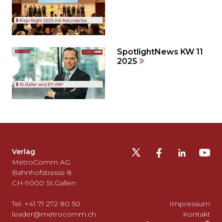
springen?
SpotlightNews KW 11
2025
Möchten
Sie
die
Fusszeile
auslassen
Verlag
und
MetroComm AG
zurück
Bahnhofstrasse 8
CH-9000 St.Gallen
zum
Seitenanfang
Tel. +41 71 272 80 50
Impressum
gehen?
leader@metrocomm.ch
Kontakt