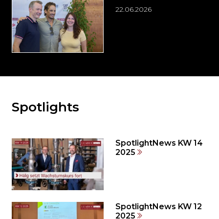
22.06.2026
Spotlights
Möchten
Sie
den
den
SpotlightNews KW 14
weiteren
2025
Inhalt
auslassen
und
direkt
zum
SpotlightNews KW 12
2025
Seitenende