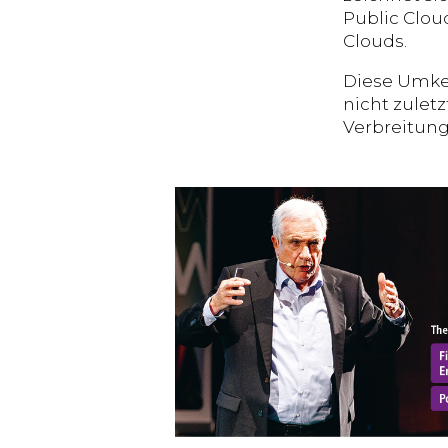
Public Clou
Clouds.
Diese Umke
nicht zule
Verbreitun