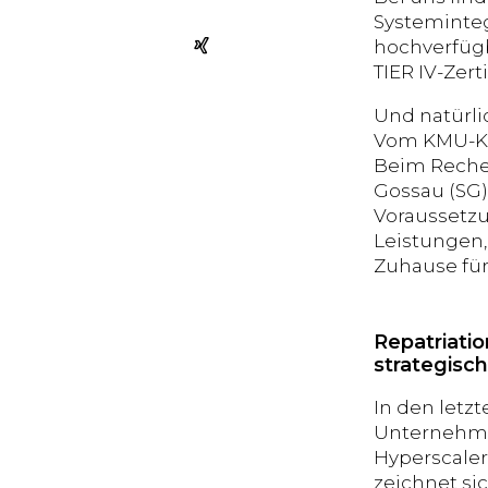
Systeminteg
hochverfüg
TIER IV-Zer
Und natürli
Vom KMU-Kom
Beim Rechen
Gossau (SG) 
Voraussetzu
Leistungen,
Zuhause für
Repatriati
strategisch
In den letz
Unternehme
Hyperscaler
zeichnet si