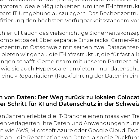
ratoren ideale Möglichkeiten, um ihre IT-Infrastruk
bare IT-Umgebung auszulagern. Das Rechenzentru
tifizierung den höchsten Verfügbarkeitsstandard von
ch erfüllt auch das vielschichtige Sicherheitskonz
plettpaket über separate Einzelracks, Carrier-Rack
zentrum Ostschweiz mit seinen zwei Datacenter-S
bieten wir genau die IT-Infrastruktur, die für fast a
ngen schafft. Gemeinsam mit unseren Partnern bi
 wie sie auch Hyperscaler anbieten – nur datenschut
 eine «Repatriation» (Rückführung der Daten in ei
on von Daten: Der Weg zurück zu lokalen Coloca
er Schritt für KI und Datenschutz in der Schwei
ten Jahren erlebte die IT-Branche einen massiven Tr
n verlagerten ihre Daten und Anwendungen zun
n wie AWS, Microsoft Azure oder Google Cloud. Do
ch ab – die Repatriation von Daten, also die Rückfü