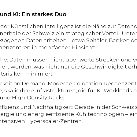
und KI: Ein starkes Duo
 der Künstlichen Intelligenz ist die Nähe zur Daten
nerhalb der Schweiz ein strategischer Vorteil. Unt
ogenen Daten arbeiten – etwa Spitäler, Banken od
henzentren in mehrfacher Hinsicht:
he: Daten müssen nicht über weite Strecken und vo
tiert werden, was nicht nur die Geschwindigkeit er
tsrisiken minimiert.
arkeit on Demand: Moderne Colocation-Rechenzentr
 skalierbare Infrastrukturen, die für KI-Workloads o
 und High-Density-Racks.
fizienz und Nachhaltigkeit: Gerade in der Schweiz s
ergie und energieeffiziente Kühltechnologien – ei
ntensiven Hyperscaler-Zentren.