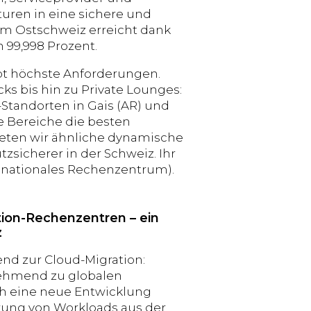
turen in eine sichere und
m Ostschweiz erreicht dank
 99,998 Prozent.
ept höchste Anforderungen.
s bis hin zu Private Lounges:
tandorten in Gais (AR) und
lle Bereiche die besten
eten wir ähnliche dynamische
zsicherer in der Schweiz. Ihr
n nationales Rechenzentrum).
tion-Rechenzentren – ein
z
end zur Cloud-Migration:
ehmend zu globalen
ch eine neue Entwicklung
hrung von Workloads aus der