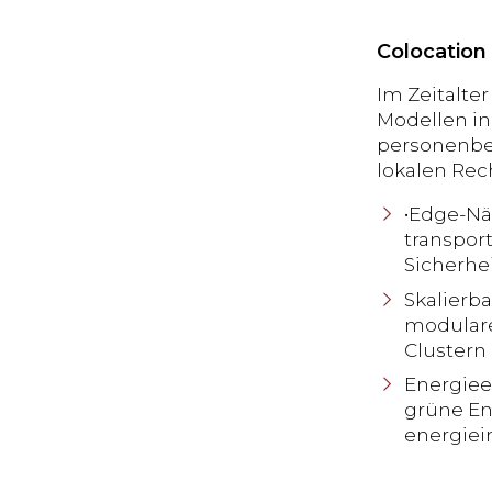
Colocation 
Im Zeitalter
Modellen in
personenbez
lokalen Rec
•Edge-Nä
transpor
Sicherhei
Skalierb
modulare,
Clustern
Energieef
grüne En
energiei