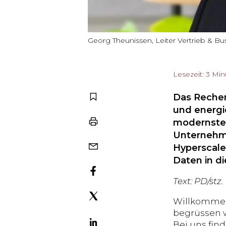
Georg Theunissen, Leiter Vertrieb & 
Lesezeit: 3 Mi
Das Rechen
und energi
modernster
Unternehme
Hyperscale
Daten in d
Text: PD/stz.
Willkommen
begrüssen 
Bei uns fin