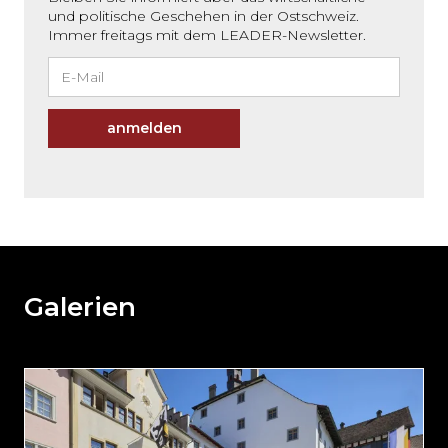
und politische Geschehen in der Ostschweiz.
Immer freitags mit dem LEADER-Newsletter.
anmelden
Möchten
Sie
den
den
weiteren
Galerien
Inhalt
auslassen
und
direkt
zum
Seitenende