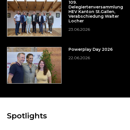
109.
Delegiertenversammlung
HEV Kanton St.Gallen,
Verabschiedung Walter
Locher
23.06.2026
Powerplay Day 2026
22.06.2026
Spotlights
Möchten
Sie
den