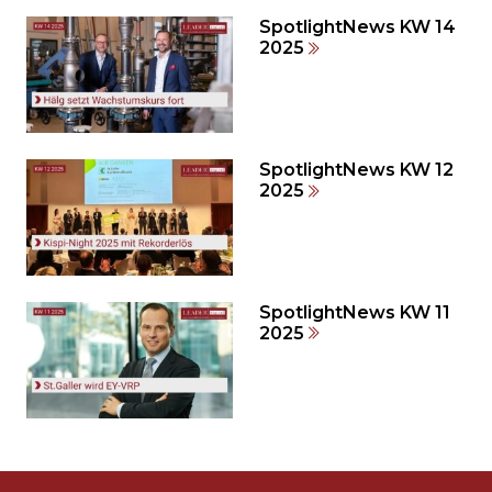
den
SpotlightNews KW 14
weiteren
2025
Inhalt
auslassen
und
direkt
zum
SpotlightNews KW 12
2025
Seitenende
springen?
SpotlightNews KW 11
2025
Möchten
Sie
die