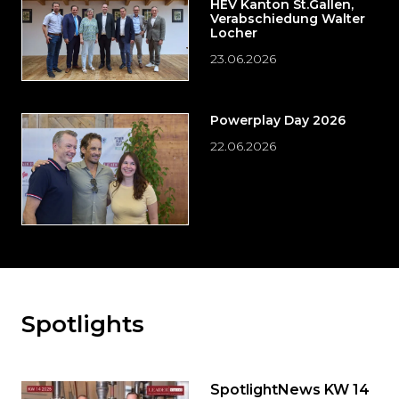
HEV Kanton St.Gallen,
Verabschiedung Walter
Locher
23.06.2026
Powerplay Day 2026
22.06.2026
Spotlights
Möchten
Sie
den
den
SpotlightNews KW 14