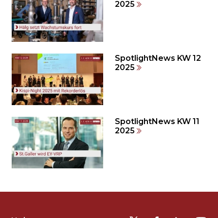
weiteren
2025
Inhalt
auslassen
und
direkt
zum
SpotlightNews KW 12
2025
Seitenende
springen?
SpotlightNews KW 11
2025
Möchten
Sie
die
Fusszeile