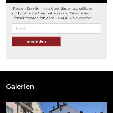
Bleiben Sie informiert über das wirtschaftliche
und politische Geschehen in der Ostschweiz.
Immer freitags mit dem LEADER-Newsletter.
anmelden
Möchten
Sie
den
den
weiteren
Galerien
Inhalt
auslassen
und
direkt