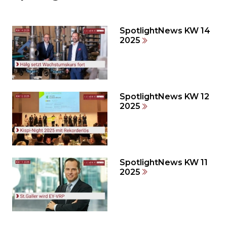
Sie
den
den
SpotlightNews KW 14
weiteren
2025
Inhalt
auslassen
und
direkt
zum
SpotlightNews KW 12
2025
Seitenende
springen?
SpotlightNews KW 11
2025
Möchten