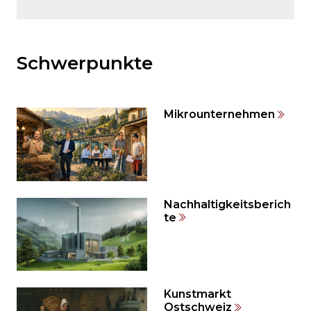
Möchten
Sie
den
Schwerpunkte
den
weiteren
Inhalt
Mikrounternehmen
auslassen
und
direkt
zum
Seitenende
springen?
Nachhaltigkeitsberich
te
Kunstmarkt
Ostschweiz