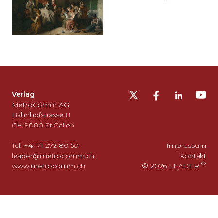
Möchten
Sie
die
Fusszeile
auslassen
Verlag
und
MetroComm AG
zurück
Bahnhofstrasse 8
CH-9000 St.Gallen
zum
Seitenanfang
Tel. +41 71 272 80 50
Impressum
gehen?
leader@metrocomm.ch
Kontakt
www.metrocomm.ch
2026 LEADER