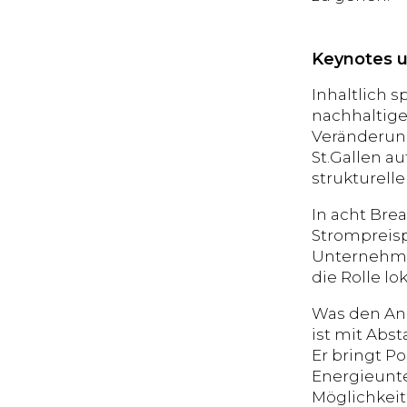
Keynotes u
Inhaltlich 
nachhaltige
Veränderung
St.Gallen a
strukturell
In acht Bre
Strompreisp
Unternehme
die Rolle lo
Was den Anl
ist mit Abs
Er bringt P
Energieunte
Möglichkeit