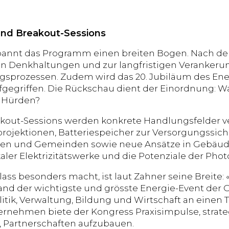
nd Breakout-Sessions
spannt das Programm einen breiten Bogen. Nach de
n Denkhaltungen und zur langfristigen Verankeru
sprozessen. Zudem wird das 20. Jubiläum des Ene
ufgegriffen. Die Rückschau dient der Einordnung: W
e Hürden?
akout-Sessions werden konkrete Handlungsfelder ver
rojektionen, Batteriespeicher zur Versorgungssicher
n und Gemeinden sowie neue Ansätze in Gebäudet
kaler Elektrizitätswerke und die Potenziale der Pho
ass besonders macht, ist laut Zahner seine Breite:
tand der wichtigste und grösste Energie-Event der
olitik, Verwaltung, Bildung und Wirtschaft an einen
rnehmen biete der Kongress Praxisimpulse, strate
, Partnerschaften aufzubauen.