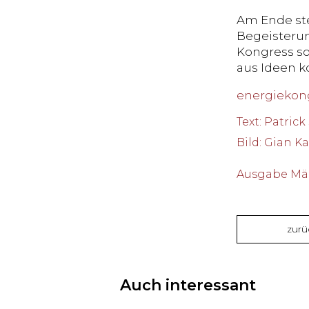
Am Ende ste
Begeisterun
Kongress so
aus Ideen k
energiekon
Text
:
Patrick
Bild
:
Gian K
Ausgabe Mär
zurü
Auch interessant