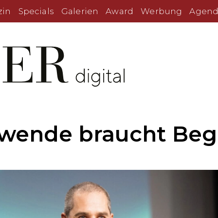
zin
Specials
Galerien
Award
Werbung
Agend
ewende braucht Beg