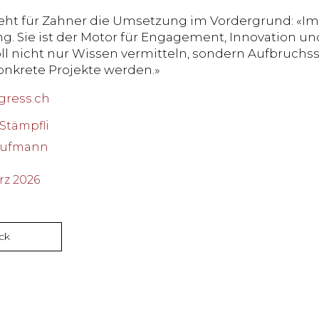
ht für Zahner die Umsetzung im Vordergrund: «Im
g. Sie ist der Motor für Engagement, Innovation 
ll nicht nur Wissen vermitteln, sondern Aufbruc
onkrete Projekte werden.»
gress.ch
 Stämpfli
aufmann
z 2026
ck