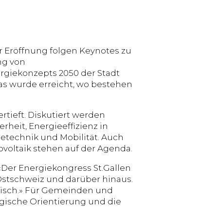
r Eröffnung folgen Keynotes zu
ng von
rgiekonzepts 2050 der Stadt
as wurde erreicht, wo bestehen
tieft. Diskutiert werden
heit, Energieeffizienz in
echnik und Mobilität. Auch
tovoltaik stehen auf der Agenda.
 «Der Energiekongress St.Gallen
 Ostschweiz und darüber hinaus.
 Tisch.» Für Gemeinden und
gische Orientierung und die