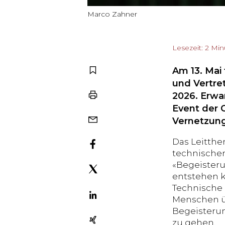
Marco Zahner
Lesezeit: 2 Mi
Am 13. Mai
und Vertre
2026. Erwa
Event der 
Vernetzung
Das Leitthe
technischer 
«Begeisteru
entstehen k
Technische 
Menschen ü
Begeisteru
zu gehen.