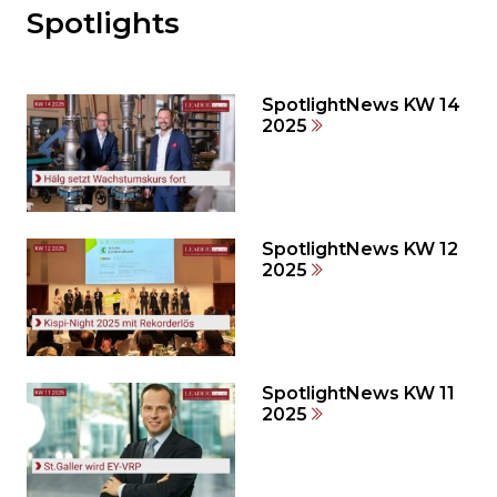
Spotlights
Möchten
Sie
den
den
SpotlightNews KW 14
weiteren
2025
Inhalt
auslassen
und
direkt
zum
SpotlightNews KW 12
2025
Seitenende
springen?
SpotlightNews KW 11
2025