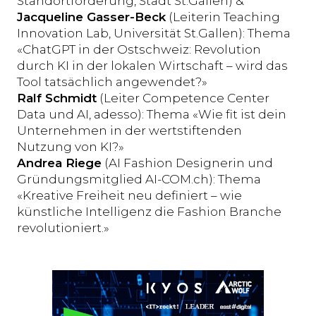
Standortförderung, Stadt St.Gallen) &
Jacqueline Gasser-Beck
(Leiterin Teaching
Innovation Lab, Universität St.Gallen): Thema
«ChatGPT in der Ostschweiz: Revolution
durch KI in der lokalen Wirtschaft – wird das
Tool tatsächlich angewendet?»
Ralf Schmidt
(Leiter Competence Center
Data und AI, adesso): Thema «Wie fit ist dein
Unternehmen in der wertstiftenden
Nutzung von KI?»
Andrea Riege
(AI Fashion Designerin und
Gründungsmitglied AI-COM.ch): Thema
«Kreative Freiheit neu definiert – wie
künstliche Intelligenz die Fashion Branche
revolutioniert.»