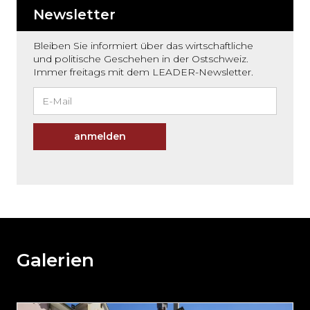
Newsletter
Bleiben Sie informiert über das wirtschaftliche
und politische Geschehen in der Ostschweiz.
Immer freitags mit dem LEADER-Newsletter.
anmelden
Möchten
Sie
den
den
weiteren
Galerien
Inhalt
auslassen
und