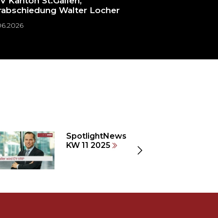
V Kanton St.Gallen,
rabschiedung Walter Locher
06.2026
22.06.2026
SpotlightNews
KW 11 2025
Zeige
nächste
Elemente