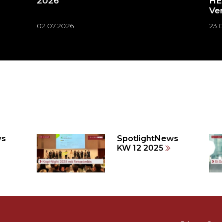
2026
HE
Ve
02.07.2026
23.
ws
SpotlightNews
KW 12 2025