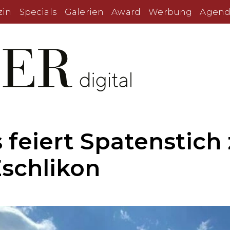
zin
Specials
Galerien
Award
Werbung
Agend
s feiert Spatenstic
schlikon