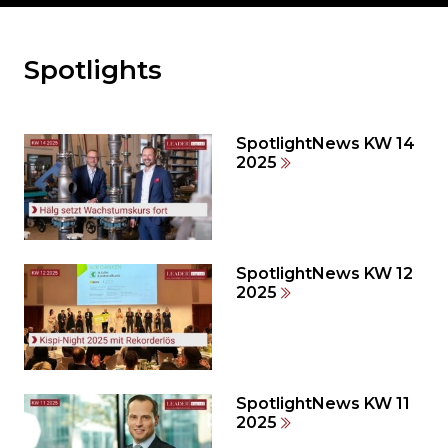
Spotlights
Möchten
Sie
den
den
SpotlightNews KW 14
weiteren
2025
Inhalt
auslassen
und
direkt
zum
SpotlightNews KW 12
2025
Seitenende
springen?
SpotlightNews KW 11
2025