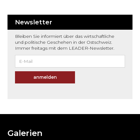
Newsletter
Bleiben Sie informiert über das wirtschaftliche
und politische Geschehen in der Ostschweiz.
Immer freitags mit dem LEADER-Newsletter.
anmelden
Möchten
Sie
den
den
weiteren
Galerien
Inhalt