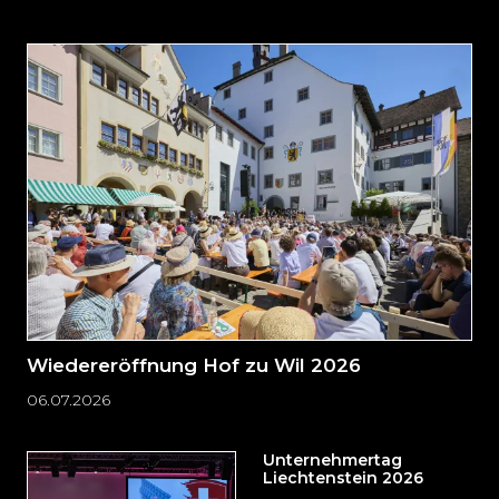
auslassen
und
direkt
zum
Seitenende
springen?
Wiedereröffnung Hof zu Wil 2026
06.07.2026
Unternehmertag
Liechtenstein 2026