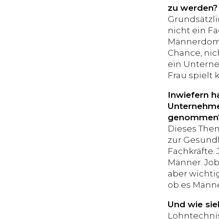
zu werden?
Grundsätzli
nicht ein F
Männerdomän
Chance, nic
ein Untern
Frau spielt 
Inwiefern h
Unternehmer
genommen
Dieses Them
zur Gesundh
Fachkräfte.
Männer. Job
aber wichti
ob es Männe
Und wie sie
Lohntechnis