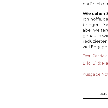
natürlich ei
Wie sehen S
Ich hoffe, d
bringen. Da
aber weiter
genauso wic
reduzierten
viel Engag
Text
:
Patrick
Bild
:
Bild: M
Ausgabe Nov
zurü