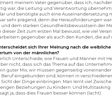
ment meinem Vater gegenüber, dass ich, nachdem 
ätig war, die Leitung und Verantwortung übernehm
lar und benötigte auch eine Auseinandersetzung 
r sehr prägend, denn die Herausforderungen ware
und dem starken Gesundheitsbewusstsein der Men
n dieser Zeit zum ersten Mal bewusst, wie viel Vera
rbeitern gegenüber als auch den Kunden, die auf 
nterscheidet sich Ihrer Meinung nach die weiblic
rtum von der männlichen?
herlich Unterschiede, wie Frauen und Männer mit
aber nicht, dass sich das Thema auf das Unternehm
ein guter Mix, wir müssen gegenseitig voneinander pr
 Beruf eingebunden sind, können in verschiedenen
 Sicht der Dinge einbringen. Man lernt viel Zwisch
t engen Beziehungen zu Kindern. Und Multitasking h
sagt ja, dass dies Frauen besser können (lacht).