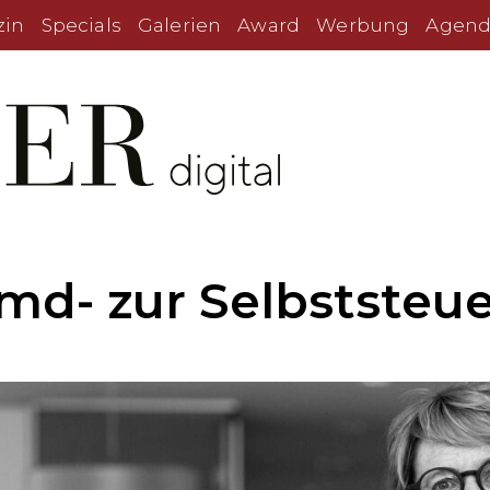
zin
Specials
Galerien
Award
Werbung
Agend
md- zur Selbststeu