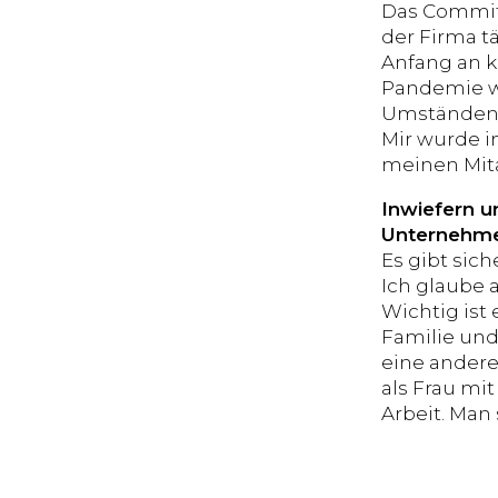
Das Commit
der Firma t
Anfang an k
Pandemie wa
Umständen 
Mir wurde i
meinen Mita
Inwiefern u
Unternehme
Es gibt sic
Ich glaube 
Wichtig ist 
Familie und
eine andere
als Frau mi
Arbeit. Man 