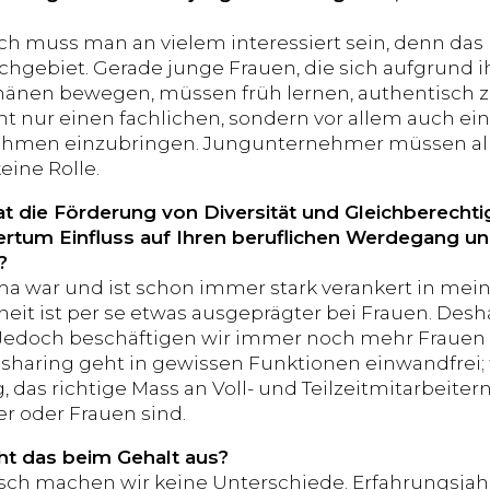
ch muss man an vielem interessiert sein, denn da
achgebiet. Gerade junge Frauen, die sich aufgrund
en bewegen, müssen früh lernen, authentisch zu 
ht nur einen fachlichen, sondern vor allem auch e
ehmen einzubringen. Jungunternehmer müssen all
keine Rolle.
at die Förderung von Diversität und Gleichberech
tum Einfluss auf Ihren beruflichen Werdegang un
?
a war und ist schon immer stark verankert in mei
eit ist per se etwas ausgeprägter bei Frauen. Desha
 Jedoch beschäftigen wir immer noch mehr Frauen 
sharing geht in gewissen Funktionen einwandfrei;
g, das richtige Mass an Voll- und Teilzeitmitarbeit
r oder Frauen sind.
ht das beim Gehalt aus?
ch machen wir keine Unterschiede. Erfahrungsjahr