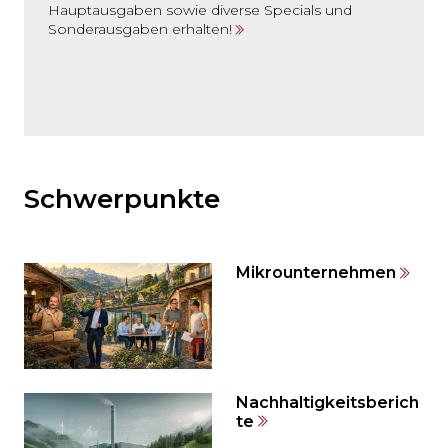
Hauptausgaben sowie diverse Specials und
Sonderausgaben erhalten!
Möchten
Sie
den
Schwerpunkte
den
weiteren
Inhalt
Mikrounternehmen
auslassen
und
direkt
zum
Seitenende
springen?
Nachhaltigkeitsberich
te