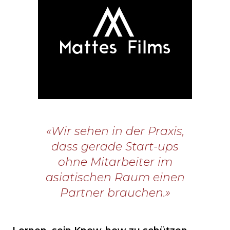
«Wir sehen in der Praxis,
dass gerade Start-ups
ohne Mitarbeiter im
asiatischen Raum einen
Partner brauchen.»