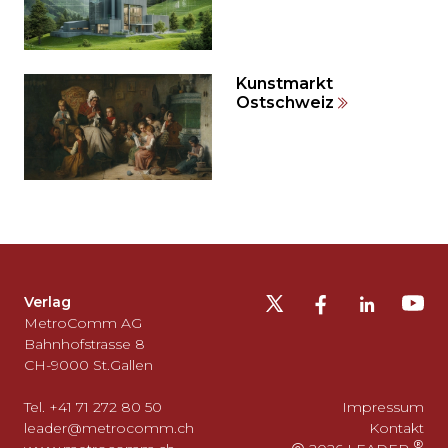
Kunstmarkt
Ostschweiz
Möchten
Sie
die
Fusszeile
auslassen
Verlag
und
MetroComm AG
zurück
Bahnhofstrasse 8
CH-9000 St.Gallen
zum
Seitenanfang
Tel. +41 71 272 80 50
Impressum
gehen?
leader@metrocomm.ch
Kontakt