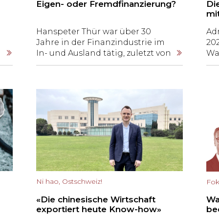
Eigen- oder Fremdfinanzierung?
Di
mi
Hanspeter Thür war über 30
Adr
Jahre in der Finanzindustrie im
202
In- und Ausland tätig, zuletzt von
Wa
2017 bis 2021 als Regionaldirektor
(EW
der UBS in der Ostschweiz.
43
Aktuell wirkt er in verschiedenen
Sui
Aufsichts- und
Bo
Beratungsgremien mit. Seit
Os
Januar 2023 ist Thür Präsident
de
des Verwaltungsrates der
Ka
St.Galler Nachfolgespezialistin
ga
Continuum AG. Er skizziert, mit
welcher Finanzierungsart KMU
ihre Investitionen intelligent
Ni hao, Ostschweiz!
Fok
steuern können.
«Die chinesische Wirtschaft
Wa
exportiert heute Know-how»
be