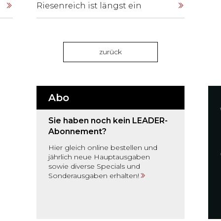
Riesenreich ist längst ein
dominanter Faktor in der
Weltwirtschaft geworden. Die
s
Schweizer Wirtschaft hat sich gut
damit arrangiert.
zurück
Abo
s
Sie haben noch kein LEADER-
.
Abonnement?
Hier gleich online bestellen und
jährlich neue Hauptausgaben
sowie diverse Specials und
Sonderausgaben erhalten!