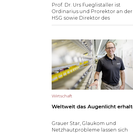
Prof. Dr. Urs Fueglistaller ist
Ordinarius und Prorektor an der
HSG sowie Direktor des
Schweizerischen Instituts für
Klein- und Mittelunternehmen
an der Universität St.Gallen (KM
HSG). Seine
Forschungsschwerpunkte sind
konsistente Kundenorientierung
Führungskompetenz und
Ästhetik im Kontext «KMU». Er
ahnt, warum Handwerk Zukunft
hat – und welche Faktoren es
braucht, damit ein
Wirtschaft
Manufakturbetrieb erfolgreich
geschäften kann.
Weltweit das Augenlicht erhal
Grauer Star, Glaukom und
Netzhautprobleme lassen sich