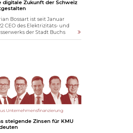
e digitale Zukunft der Schweiz
tgestalten
ian Bossart ist seit Januar
2 CEO des Elektrizitäts- und
sserwerks der Stadt Buchs
B). Mitte Juni 2023 wurde der
-Jährige in den Vorstand von
ssedigital berufen. Damit wird
ssart zur Stimme der
tschweiz im Branchenverband,
r gegen 200
belnetzbetreiber aus der
nzen Schweiz umfasst.
us Unternehmensfinanzierung
s steigende Zinsen für KMU
deuten