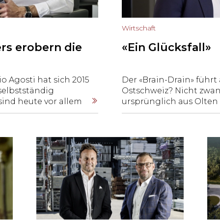
Wirtschaft
rs erobern die
«Ein Glücksfall»
o Agosti hat sich 2015
Der «Brain-Drain» führt 
selbstständig
Ostschweiz? Nicht zwan
ind heute vor allem
ursprünglich aus Olten
lt das
studierte an der HSG un
stützung
Wirtschaft und Recht a
schäftsleitung der
Zwischenaufenthalten i
ihn wieder zurück nach 
Präsident des Verwaltu
Rosenberg (Advoro AG), 
im «Schoren». Warum er 
Unternehmensstandort e
39-Jährige im Gespräch