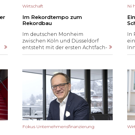
Wirtschaft
Ni 
er
Im Rekordtempo zum
Ei
Rekordbau
Sc
Im deutschen Monheim
In 
zwischen Köln und Düsseldorf
ein
entsteht mit der ersten Achtfach-
In
Sporthalle auch die grösste
ha
Sporthalle Europas. Gebaut wird
Be
sie von der Thurgauer Nüssli-
an
Gruppe. Im Interview erzählen
ni
CEO Andy Böckli und Mark
Breitenmoser, Director of
Operational Services Special
t.
Projects, wie dieser Coup
gelungen ist und ob weitere
Mammutprojekte geplant sind.
Fokus Unternehmensfinanzierung
Wir