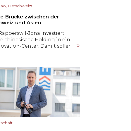
hao, Ostschweiz!
ne Brücke zwischen der
hweiz und Asien
Rapperswil-Jona investiert
e chinesische Holding in ein
novation-Center. Damit sollen
uptsächlich Start-ups mit
zug zum asiatischen Markt
gesprochen werden. Das passt
cht jedem.
tschaft