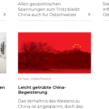
Allen geopolitischen
St
Spannungen zum Trotz bleibt
In
China auch für Ostschweizer
Os
Unternehmen ein interessanter
un
Standort und ein wichtiger
te
U-
Markt, wie der Direktor des China
Ba
Competence Center der HSG,
die
Tomas Casas Klett, erklärt.
la
,
sin
sc
auf
Ni hao, Ostschweiz!
ten
Leicht getrübte China-
Begeisterung
Das Verhältnis des Westens zu
China ist angespannt, doch das