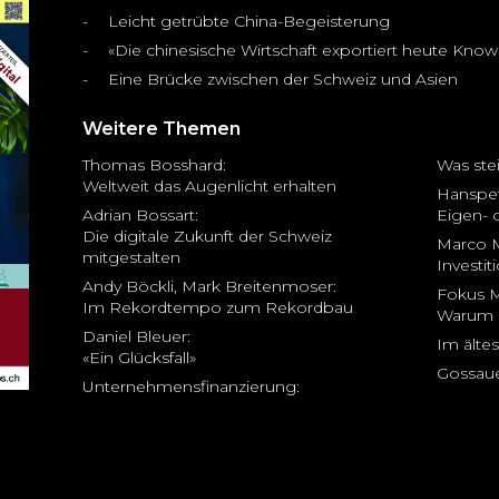
Leicht getrübte China-Begeisterung
«Die chinesische Wirtschaft exportiert heute Kno
Eine Brücke zwischen der Schweiz und Asien
Weitere Themen
Thomas Bosshard:
Was ste
Weltweit das Augenlicht erhalten
Hanspet
Adrian Bossart:
Eigen- 
Die digitale Zukunft der Schweiz
Marco M
mitgestalten
Investit
Andy Böckli, Mark Breitenmoser:
Fokus M
Im Rekordtempo zum Rekordbau
Warum 
Daniel Bleuer:
Im älte
«Ein Glücksfall»
Gossaue
Unternehmensfinanzierung: