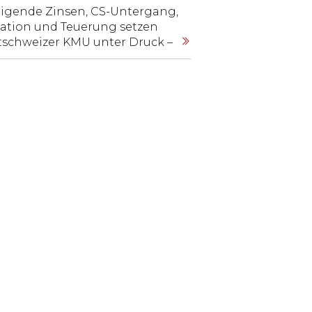
eigende Zinsen, CS-Untergang,
flation und Teuerung setzen
tschweizer KMU unter Druck –
d machen Fremdfinanzierung
urer. Die LEADER-
nkenumfrage zeigt, dass in
ser Situation flexible und
ngfristige Lösungen gefragt
d, um die Liquidität zu
honen und die Auswirkungen
 den Ertrag zu minimieren.