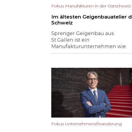
Fokus Manufakturen in der Ostschweiz
Im ältesten Geigenbauatelier d
Schweiz
Sprenger Geigenbau aus
St.Gallen ist ein
Manufakturunternehmen wie
aus dem Bilderbuch. Raffael
Sprenger führt es in der vierten
Generation und erzählt, was er
von seinen Vorfahren
abgeschaut hat, wieso eine
weisse Geige nicht gut klingt
und was es mit der St.Galler
Stradivari-Sammlung auf sich ha
Fokus Unternehmensfinanzierung