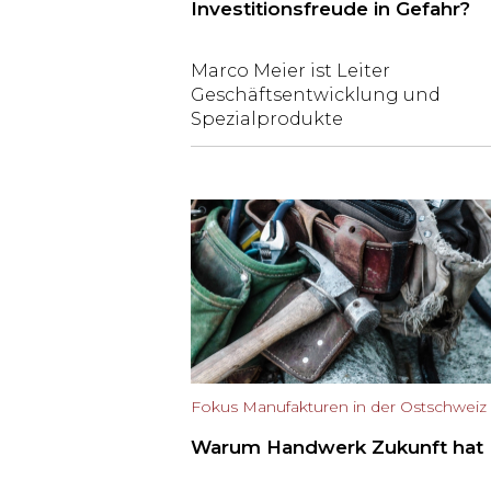
Investitionsfreude in Gefahr?
Marco Meier ist Leiter
Geschäftsentwicklung und
Spezialprodukte
Firmenkunden bei Raiffeisen
Schweiz. Er weiss, wie sich
steigende Zinsen und sinkende
Kaufkraft auf KMU auswirken –
und wie diese die Effekte
abfedern können.
Fokus Manufakturen in der Ostschweiz
Warum Handwerk Zukunft hat