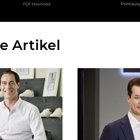
Printau
PDF Download
 Artikel