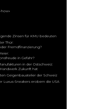
w-how»
igende Zinsen für KMU bedeuten
er Thür:
oder Fremdfinanzierung?
eier:
ionsfreude in Gefahr?
anufakturen in der Ostschweiz:
Handwerk Zukunft hat
sten Geigenbauatelier der Schweiz
r Luxus-Sneakers erobern die USA