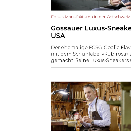
Fokus Manufakturen in der Ostschweiz
Gossauer Luxus-Sneake
USA
Der ehemalige FCSG-Goalie Flavi
mit dem Schuhlabel «Rubirosa» 
gemacht. Seine Luxus-Sneakers s
in den USA ein Renner. Neu erhä
Unternehmen aus Gossau Unter
von Caroline Forster aus der Ge
Forster-Rohner-Gruppe.