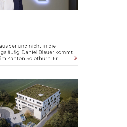
aus der und nicht in die
gsläufig: Daniel Bleuer kommt
 im Kanton Solothurn. Er
d schloss mit einem Master in
b. Nach kurzen
n Zürich und den USA zog es
St.Gallen. Heute ist Bleuer
ngsrates der Advokatur am
einer Anwaltskanzlei mit Sitz
sich gerade für St.Gallen als
ntschieden hat, erzählt der
.