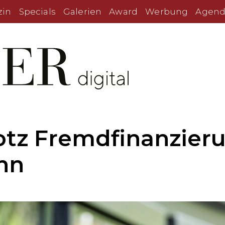
zin
Specials
Galerien
Award
Werbung
Agend
otz Fremdfinanzier
nn