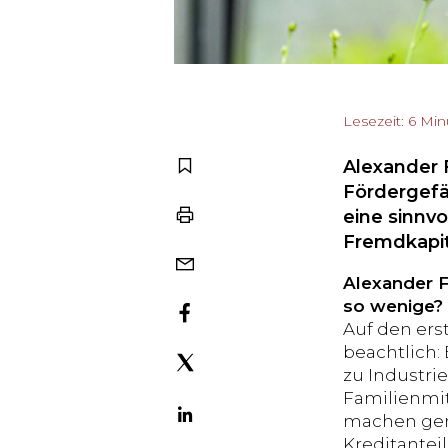
Lesezeit: 6 Mi
Alexander F
Fördergefä
eine sinnvo
Fremdkapit
Alexander F
so wenige?
Auf den ers
beachtlich: 
zu Industri
Familienmit
machen gemä
Kreditanteil