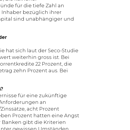
ünde für die tiefe Zahl an
 Inhaber bezüglich ihrer
apital sind unabhängiger und
der
e hat sich laut der Seco-Studie
ert weiterhin gross ist. Bei
rentkredite 22 Prozent, die
trag zehn Prozent aus. Bei
n?
ernisse für eine zukünftige
e Anforderungen an
/Zinssätze, acht Prozent
ben Prozent hatten eine Angst
 Banken gibt die Kriterien
l. Unter gewissen Umständen