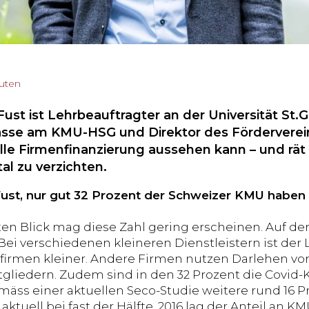
nuten
ust ist Lehrbeauftragter an der Universität St.Ga
sse am KMU-HSG und Direktor des Förderverei
lle Firmenfinanzierung aussehen kann – und rät 
al zu verzichten.
ust, nur gut 32 Prozent der Schweizer KMU haben 
ten Blick mag diese Zahl gering erscheinen. Auf den
Bei verschiedenen kleineren Dienstleistern ist der 
efirmen kleiner. Andere Firmen nutzen Darlehen v
gliedern. Zudem sind in den 32 Prozent die Covid-K
ss einer aktuellen Seco-Studie weitere rund 16 Pro
 aktuell bei fast der Hälfte. 2016 lag der Anteil an KM