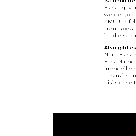
Ist denn f
Es hängt vo
werden, das
KMU-Umfeld,
zurückbezah
ist, die Su
Also gibt es
Nein. Es hä
Einstellung
Immobilien
Finanzierun
Risikobereit