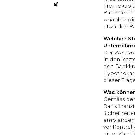
Fremdkapita
Bankkredite
Unabhängigk
etwa den Ba
Welchen Ste
Unternehme
Der Wert vo
in den letzt
den Bankkre
Hypothekark
dieser Frag
Was können
Gemäss der 
Bankfinanzi
Sicherheiten
empfanden d
vor Kontrol
einer Kredi