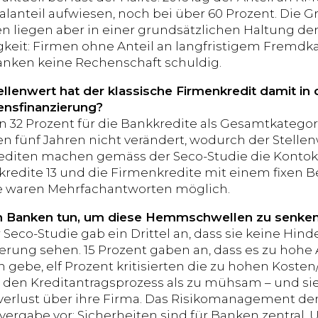
lanteil aufwiesen, noch bei über 60 Prozent. Die Gr
n liegen aber in einer grundsätzlichen Haltung der
eit: Firmen ohne Anteil an langfristigem Fremdk
nken keine Rechenschaft schuldig.
llenwert hat der klassische Firmenkredit damit in 
nsfinanzierung?
n 32 Prozent für die Bankkredite als Gesamtkategori
en fünf Jahren nicht verändert, wodurch der Stellenw
diten machen gemäss der Seco-Studie die Kontokor
redite 13 und die Firmenkredite mit einem fixen Be
e waren Mehrfachantworten möglich.
 Banken tun, um diese Hemmschwellen zu senke
Seco-Studie gab ein Drittel an, dass sie keine Hind
erung sehen. 15 Prozent gaben an, dass es zu hoh
 gebe, elf Prozent kritisierten die zu hohen Kosten
en Kreditantragsprozess als zu mühsam – und sie
lverlust über ihre Firma. Das Risikomanagement der
tvergabe vor; Sicherheiten sind für Banken zentra