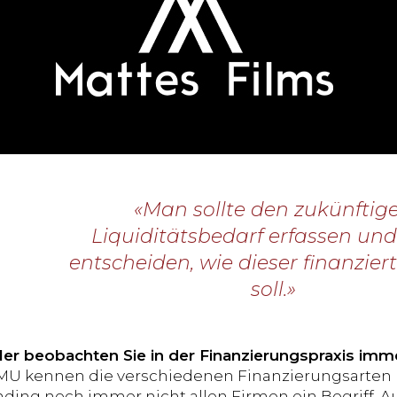
«Man sollte den zukünftig
Liquiditätsbedarf erfassen un
entscheiden, wie dieser finanzie
soll.»
er beobachten Sie in der Finanzierungspraxis imm
KMU kennen die verschiedenen Finanzierungsarten u
nding noch immer nicht allen Firmen ein Begriff. A