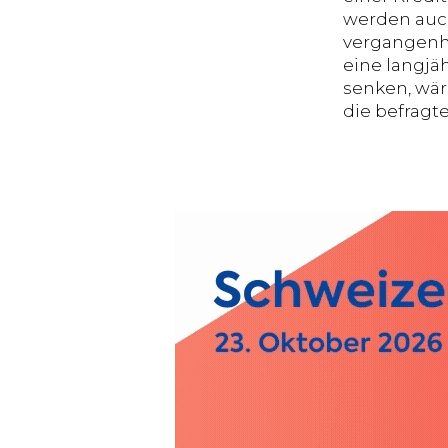
werden auch
vergangenhe
eine langjä
senken, wär
die befrag