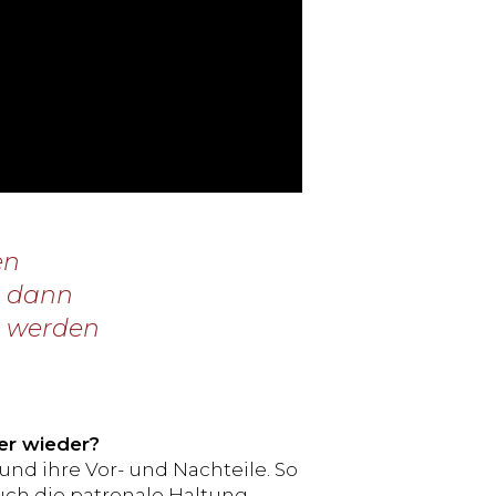
en
d dann
rt werden
er wieder?
nd ihre Vor- und Nachteile. So
uch die patronale Haltung