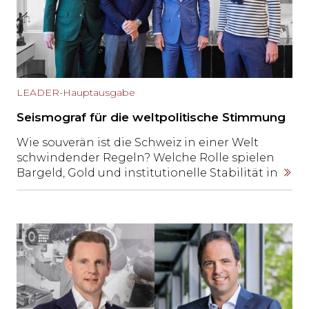
LEADER-Hauptausgabe
Seismograf für die weltpolitische Stimmung
Wie souverän ist die Schweiz in einer Welt
schwindender Regeln? Welche Rolle spielen
Bargeld, Gold und institutionelle Stabilität in
einem Umfeld geopolitischer Spannungen,
digitaler Abhängigkeiten und wachsender
Staatsmacht? LEADER-Chefredaktor
Stephan Ziegler hat Philoro-CEO Christian
Brenner, Vermögensverwalter Christian Mair,
Rechtsanwalt Patrick Stach und Philosoph
Andreas Thiel zu einem Gespräch über
politische Realität, ökonomische Logik und