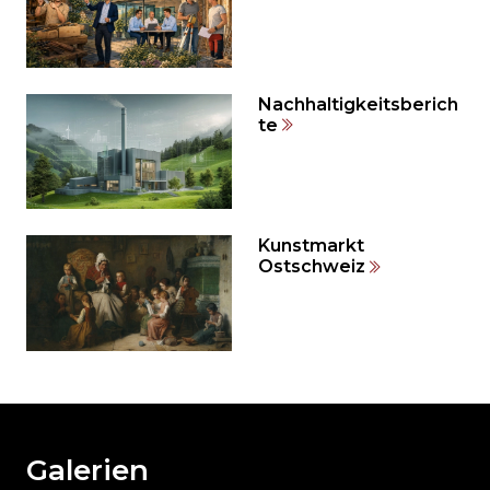
und
direkt
zum
Seitenende
springen?
Nachhaltigkeitsberich
te
Kunstmarkt
Ostschweiz
Möchten
Sie
den
den
weiteren
Galerien
Inhalt