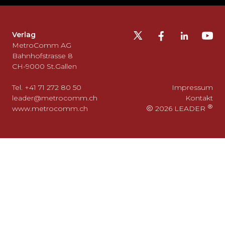
die
Fusszeile
auslassen
Verlag
und
MetroComm AG
zurück
Bahnhofstrasse 8
CH-9000 St.Gallen
zum
Seitenanfang
Tel. +41 71 272 80 50
Impressum
gehen?
leader@metrocomm.ch
Kontakt
www.metrocomm.ch
2026 LEADER