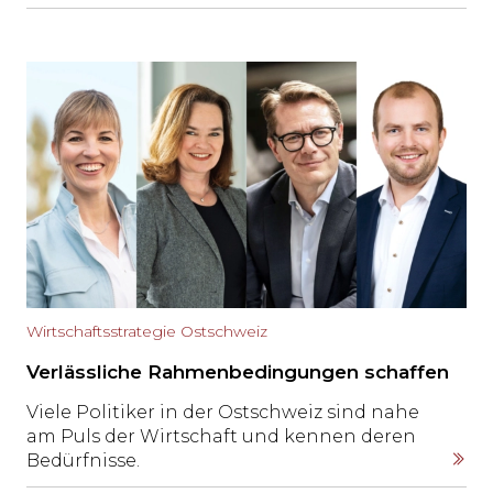
setzt deshalb auf festkörperbasierten
Luftstrom ohne bewegliche Teile. CEO
Donato Rubinetti erklärt, wie die
Technologie funktioniert, wo sie heute steht
und weshalb ihr wirtschaftlicher Nutzen vor
allem in neuen Gerätekonzepten liegt.
Wirtschaftsstrategie Ostschweiz
Verlässliche Rahmenbedingungen schaffen
Viele Politiker in der Ostschweiz sind nahe
am Puls der Wirtschaft und kennen deren
Bedürfnisse.