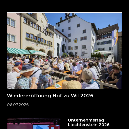
auslassen
und
direkt
zum
Seitenende
springen?
Wiedereröffnung Hof zu Wil 2026
06.07.2026
Unternehmertag
Liechtenstein 2026