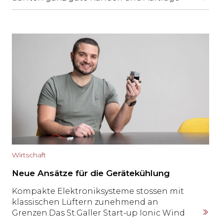
akquirieren.» So oder ähnlich tönt es von
letztjährigen Ausstellern. Diese berichten
von positiven Gesprächen, schönen
Begegnungen und guten Geschäften
während der WEGA 2025.
Wirtschaft
Neue Ansätze für die Gerätekühlung
Kompakte Elektroniksysteme stossen mit
klassischen Lüftern zunehmend an
Grenzen.Das St.Galler Start-up Ionic Wind