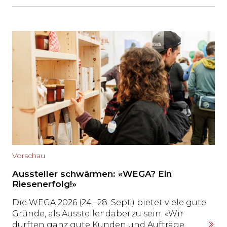
ein anderes Thema in den Vordergrund: die
Nachfolgeregelung. Remo Lobsiger, Leiter
des Bereichs Geschäftskunden der Thurgauer
Kantonalbank, ordnet die wirtschaftliche
Lage ein und erklärt, weshalb rechtzeitige
Planung, Investitionsbereitschaft und
Flexibilität über die Zukunft vieler KMU
entscheiden.
Vorschau
Aussteller schwärmen: «WEGA? Ein
Riesenerfolg!»
Die WEGA 2026 (24.–28. Sept.) bietet viele gute
Gründe, als Aussteller dabei zu sein. «Wir
durften ganz gute Kunden und Aufträge