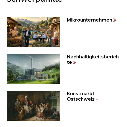
den
weiteren
Inhalt
Mikrounternehmen
auslassen
und
direkt
zum
Seitenende
springen?
Nachhaltigkeitsberich
te
Kunstmarkt
Ostschweiz