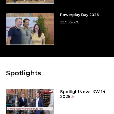
Powerplay Day 2026
22.06.2026
Spotlights
Möchten
Sie
den
den
SpotlightNews KW 14
weiteren
2025
Inhalt
auslassen
und