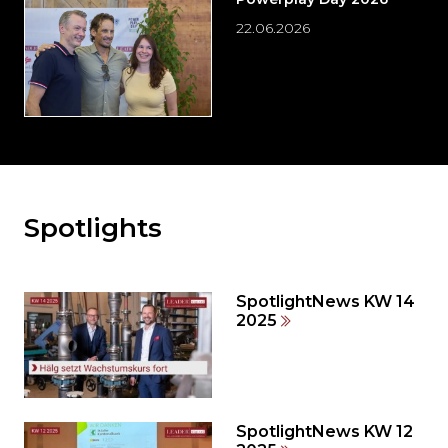
22.06.2026
Spotlights
Möchten
Sie
den
den
SpotlightNews KW 14
weiteren
2025
Inhalt
auslassen
und
direkt
zum
SpotlightNews KW 12