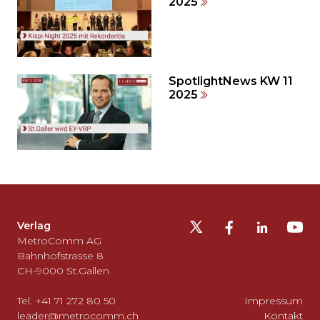
2025
Seitenende
springen?
SpotlightNews KW 11
2025
Möchten
Sie
die
Fusszeile
auslassen
Verlag
und
MetroComm AG
zurück
Bahnhofstrasse 8
CH-9000 St.Gallen
zum
Seitenanfang
Tel. +41 71 272 80 50
Impressum
gehen?
leader@metrocomm.ch
Kontakt