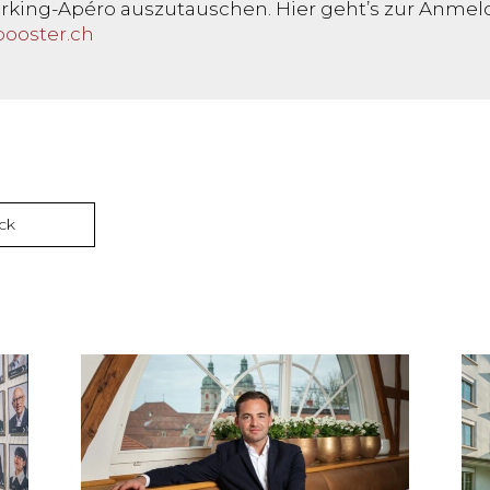
rking-Apéro auszutauschen. Hier geht’s zur Anme
booster.ch
ck