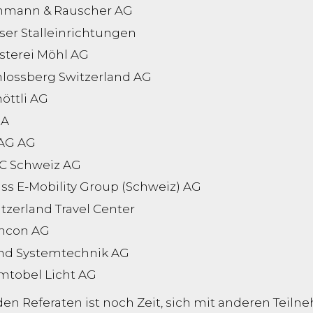
hmann & Rauscher AG
er Stalleinrichtungen
sterei Möhl AG
hlossberg Switzerland AG
öttli AG
GA
TAG AG
C Schweiz AG
ss E-Mobility Group (Schweiz) AG
tzerland Travel Center
ncon AG
nd Systemtechnik AG
mtobel Licht AG
en Referaten ist noch Zeit, sich mit anderen Teil