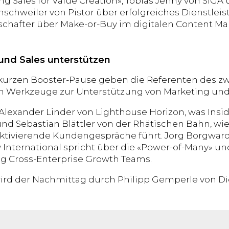
g Sales for Value Creation», Tobias Jenny von SIGA ü
nschweiler von Pistor über erfolgreiches Dienstlei
schafter über Make-or-Buy im digitalen Content Ma
und Sales unterstützen
kurzen Booster-Pause geben die Referenten des zwe
n Werkzeuge zur Unterstützung von Marketing und 
 Alexander Linder von Lighthouse Horizon, was Insi
nd Sebastian Blättler von der Rhätischen Bahn, wi
 aktivierende Kundengespräche führt. Jorg Borgwa
nternational spricht über die «Power-of-Many» un
g Cross-Enterprise Growth Teams.
ird der Nachmittag durch Philipp Gemperle von Die