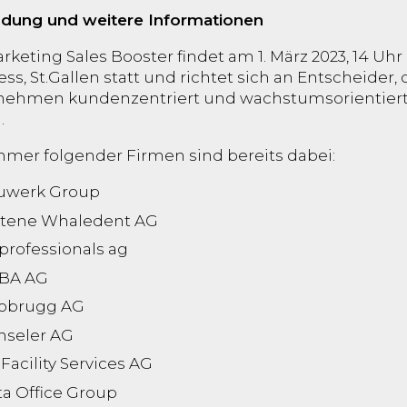
dung und weitere Informationen
rketing Sales Booster findet am 1. März 2023, 14 Uhr
ss, St.Gallen statt und richtet sich an Entscheider, d
nehmen kundenzentriert und wachstumsorientiert
.
hmer folgender Firmen sind bereits dabei:
uwerk Group
ltene Whaledent AG
professionals ag
SBA AG
obrugg AG
nseler AG
 Facility Services AG
ta Office Group