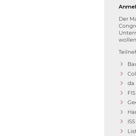
Anmel
Der Ma
Congre
Unter
wollen
Teilne
Ba
Co
da 
FI
Ge
Hä
ISS
Lis