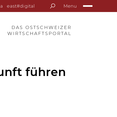
Menu
a
east#digital
DAS OSTSCHWEIZER
WIRTSCHAFTSPORTAL
unft führen