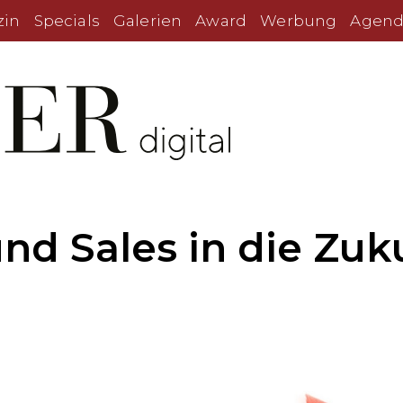
zin
Specials
Galerien
Award
Werbung
Agend
nd Sales in die Zuk