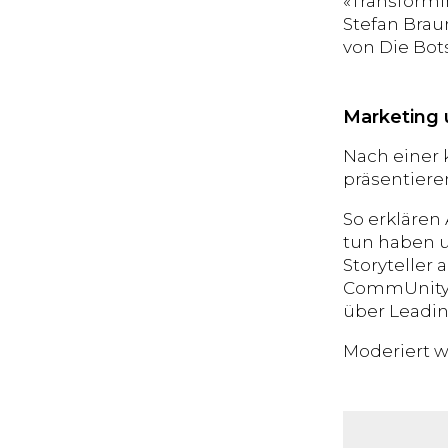
«Transformin
Stefan Brau
von Die Bot
Marketing 
Nach einer 
präsentiere
So erklären
tun haben u
Storyteller
CommUnity I
über Leadin
Moderiert w