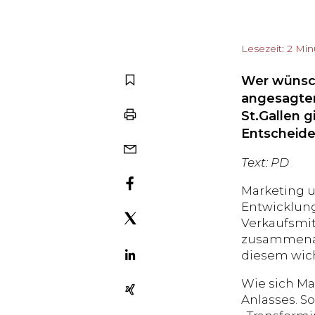
Lesezeit: 2 Mi
Wer wünscht
angesagten
St.Gallen g
Entscheide
Text: PD
Marketing u
Entwicklung
Verkaufsmit
zusammenarb
diesem wic
Wie sich Ma
Anlasses. S