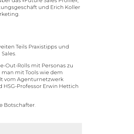
ber das «Future Sales Profile»,
stungsgeschäft und Erich Koller
rketing.
iten Teils Praxistipps und
Sales.
de-Out-Rolls mit Personas zu
e man mit Tools wie dem
rdt vom Agenturnetzwerk
d HSG-Professor Erwin Hettich
 Botschafter.