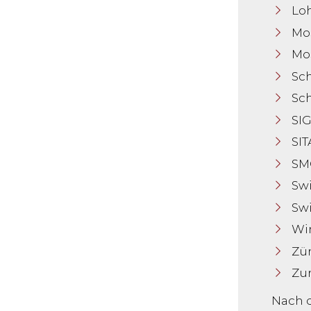
Lo
Mos
Mo
Sc
Sch
SI
SI
SM
Swi
Swi
Wi
Zü
Zu
Nach d