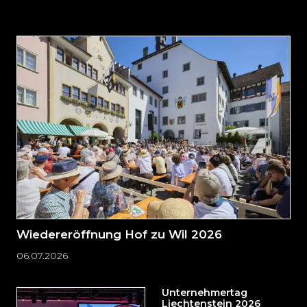
Inhalt
auslassen
und
direkt
zum
Seitenende
springen?
Wiedereröffnung Hof zu Wil 2026
06.07.2026
Unternehmertag
Liechtenstein 2026