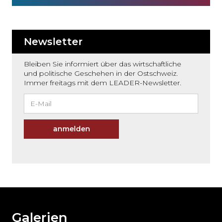
Newsletter
Bleiben Sie informiert über das wirtschaftliche
und politische Geschehen in der Ostschweiz.
Immer freitags mit dem LEADER-Newsletter.
anmelden
Möchten
Sie
den
den
weiteren
Galerien