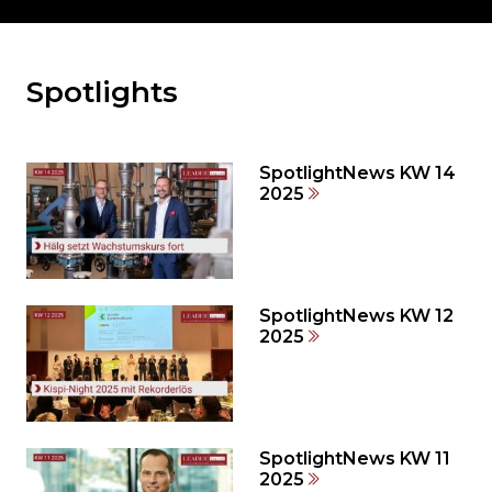
Spotlights
Möchten
Sie
den
den
SpotlightNews KW 14
weiteren
2025
Inhalt
auslassen
und
direkt
zum
SpotlightNews KW 12
2025
Seitenende
springen?
SpotlightNews KW 11
2025