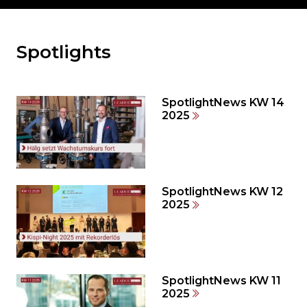
Spotlights
Möchten
Sie
den
den
SpotlightNews KW 14
weiteren
2025
Inhalt
auslassen
und
direkt
zum
SpotlightNews KW 12
2025
Seitenende
springen?
SpotlightNews KW 11
2025