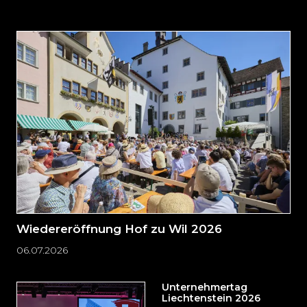
auslassen
und
direkt
zum
Seitenende
springen?
Wiedereröffnung Hof zu Wil 2026
06.07.2026
Unternehmertag
Liechtenstein 2026