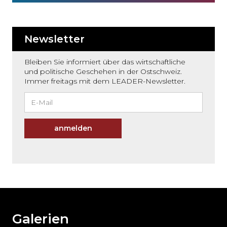
Newsletter
Bleiben Sie informiert über das wirtschaftliche
und politische Geschehen in der Ostschweiz.
Immer freitags mit dem LEADER-Newsletter.
anmelden
Möchten
Sie
den
den
weiteren
Galerien
Inhalt