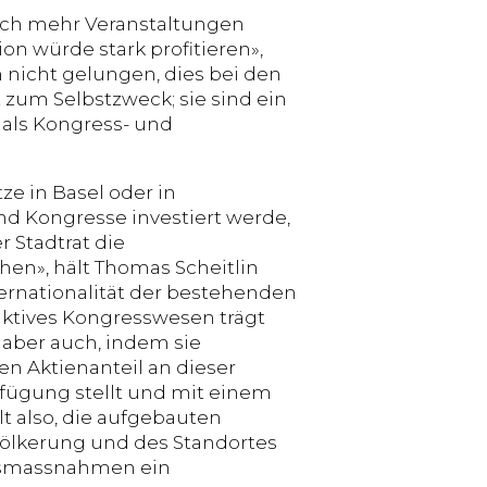
uch mehr Veranstaltungen
on würde stark profitieren»,
nicht gelungen, dies bei den
 zum Selbstzweck; sie sind ein
 als Kongress- und
ze in Basel oder in
d Kongresse investiert werde,
r Stadtrat die
chen», hält Thomas Scheitlin
Internationalität der bestehenden
n aktives Kongresswesen trägt
, aber auch, indem sie
n Aktienanteil an dieser
rfügung stellt und mit einem
lt also, die aufgebauten
völkerung und des Standortes
ngsmassnahmen ein