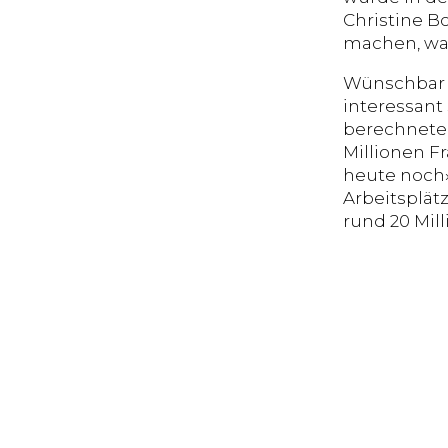
Christine B
machen, was
Wünschbar w
interessant
berechnete 
Millionen F
heute noch»
Arbeitsplät
rund 20 Mil