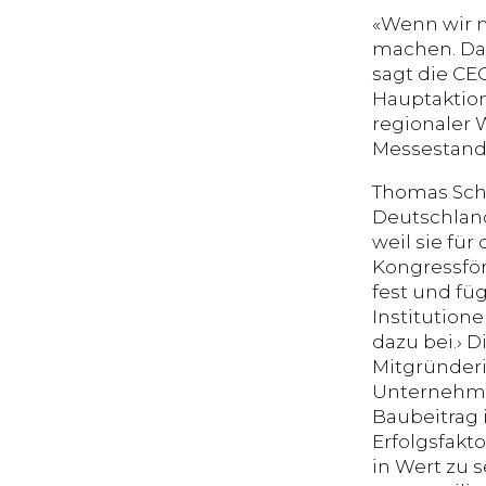
«Wenn wir m
machen. Das
sagt die CE
Hauptaktion
regionaler 
Messestando
Thomas Sche
Deutschland
weil sie für
Kongressförd
fest und füg
Institutione
dazu bei.› 
Mitgründeri
Unternehmun
Baubeitrag i
Erfolgsfakt
in Wert zu 