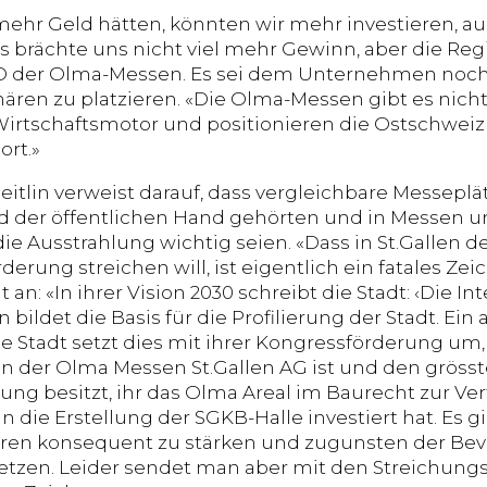
ehr Geld hätten, könnten wir mehr investieren, a
 brächte uns nicht viel mehr Gewinn, aber die Regi
O der Olma-Messen. Es sei dem Unternehmen noch 
ären zu platzieren. «Die Olma-Messen gibt es nicht
Wirtschaftsmotor und positionieren die Ostschweiz
rt.»
itlin verweist darauf, dass vergleichbare Messeplät
 der öffentlichen Hand gehörten und in Messen un
 die Ausstrahlung wichtig seien. «Dass in St.Gallen de
erung streichen will, ist eigentlich ein fatales Zei
t an: «In ihrer Vision 2030 schreibt die Stadt: ‹Die 
n bildet die Basis für die Profilierung der Stadt. Ei
Die Stadt setzt dies mit ihrer Kongressförderung um
n der Olma Messen St.Gallen AG ist und den grösste
g besitzt, ihr das Olma Areal im Baurecht zur Ve
n die Erstellung der SGKB-Halle investiert hat. Es gi
oren konsequent zu stärken und zugunsten der Be
setzen. Leider sendet man aber mit den Streichu