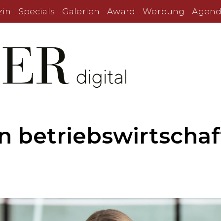
zin
Specials
Galerien
Award
Werbung
Agend
 betriebswirtschaf