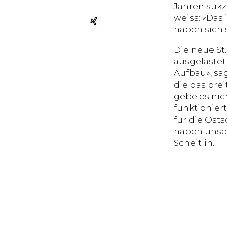
Jahren sukze
weiss: «Das
haben sich 
Die neue St.
ausgelastet 
Aufbau», sa
die das bre
gebe es nich
funktioniert
für die Ost
haben unser
Scheitlin.