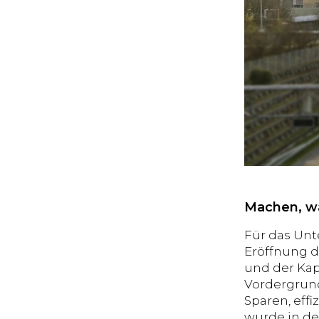
Machen, wa
Für das Un
Eröffnung d
und der Ka
Vordergrund.
Sparen, eff
wurde in de