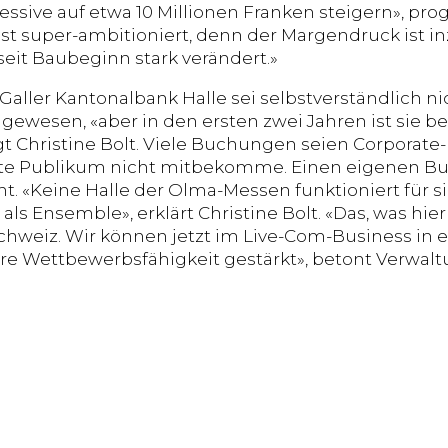
ssive auf etwa 10 Millionen Franken steigern», prog
 ist super-ambitioniert, denn der Margendruck ist i
seit Baubeginn stark verändert.»
Galler Kantonalbank Halle sei selbstverständlich ni
gewesen, «aber in den ersten zwei Jahren ist sie be
gt Christine Bolt. Viele Buchungen seien Corporate-
ite Publikum nicht mitbekomme. Einen eigenen Bus
t. «Keine Halle der Olma-Messen funktioniert für si
 als Ensemble», erklärt Christine Bolt. «Das, was hie
schweiz. Wir können jetzt im Live-Com-Business in 
e Wettbewerbsfähigkeit gestärkt», betont Verwal