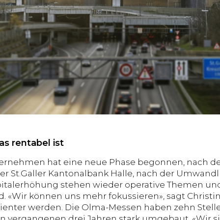
s rentabel ist
ternehmen hat eine neue Phase begonnen, nach d
er St.Galler Kantonalbank Halle, nach der Umwandl
pitalerhöhung stehen wieder operative Themen un
 «Wir können uns mehr fokussieren», sagt Christine 
izienter werden. Die Olma-Messen haben zehn Stell
n vergangenen drei Jahren stark umgebaut. «Wir sind