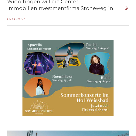
Wigoltingen will die Genfer
Immobilieninvestmentfirma Stoneweg in
Zusammenarbeit mit der Wiler
02.06.2023
Industriebauspezialistin W+P Weber und
Partner AG den «Wigoltingen Innovation
Park» errichten. 200 Millionen sollen
investiert werden, 600 Arbeitsplätze
entstehen.