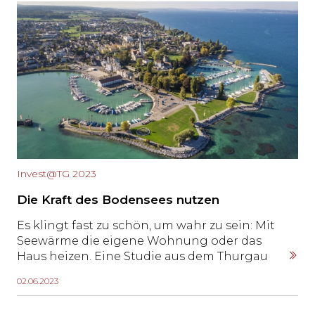
Präsident des Verbands der Thurgauer
Raiffeisenbanken, Thomas Koller, CEO der
Thurgauer Kantonalbank, und Stefan
Mühlemann, Präsident HEV Thurgau, über
Immobilienfinanzierungen in turbulenten
Zeiten.
Invest@TG 2023
Die Kraft des Bodensees nutzen
Es klingt fast zu schön, um wahr zu sein: Mit
Seewärme die eigene Wohnung oder das
Haus heizen. Eine Studie aus dem Thurgau
zeigt deutlich, dass viele Gemeinden
02.06.2023
Potenzial zur thermischen Nutzung des
Bodensees und Rheins hätten. In