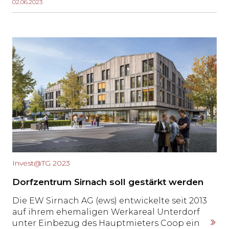
02.06.2023
Quartier will zur Strahlkraft der Gemeinde
beitragen. Peter Herzog, Teamleiter
Immobilienentwicklung bei der Steiner AG,
und Daniel und Roger Benz von der Benz
Immo Treuhand GmbH über Chancen und
Hürden des Vorhabens.
Invest@TG 2023
Dorfzentrum Sirnach soll gestärkt werden
Die EW Sirnach AG (ews) entwickelte seit 2013
auf ihrem ehemaligen Werkareal Unterdorf
unter Einbezug des Hauptmieters Coop ein