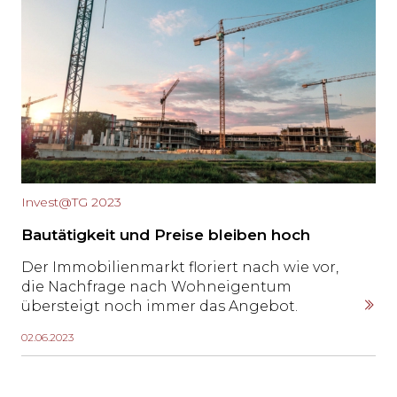
Invest@TG 2023
Bautätigkeit und Preise bleiben hoch
Der Immobilienmarkt floriert nach wie vor,
die Nachfrage nach Wohneigentum
übersteigt noch immer das Angebot.
Wohnobjekte bleiben damit ein begehrtes
02.06.2023
Anlagevehikel, obwohl die Zinsen steigen
und steigen. Ist diese Entwicklung gut oder
schlecht für den Thurgau? Reto Inauen,