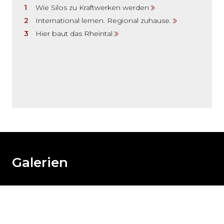
Wie Silos zu Kraftwerken werden
International lernen. Regional zuhause.
Hier baut das Rheintal
Möchten
Sie
den
den
weiteren
Galerien
Inhalt
auslassen
und
direkt
zum