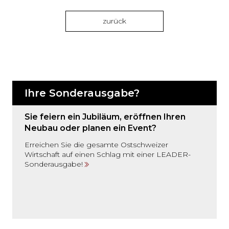
Romanshorn konkretisiert man nun die
Pläne dafür. Stadtpräsident Roger Martin
zurück
und Georg Engels, Geschäftsführer der
Gasversorgung Romanshorn AG, erläutern,
was es braucht, um dieses Mammutprojekt
voranzutreiben.
Ihre Sonderausgabe?
Sie feiern ein Jubiläum, eröffnen Ihren
Neubau oder planen ein Event?
Erreichen Sie die gesamte Ostschweizer
Wirtschaft auf einen Schlag mit einer LEADER-
Sonderausgabe!